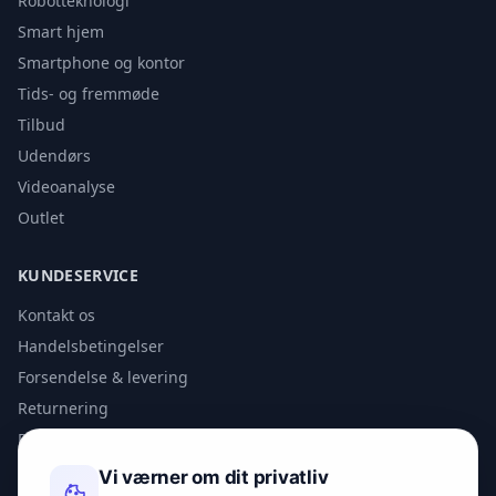
Robotteknologi
Smart hjem
Smartphone og kontor
Tids- og fremmøde
Tilbud
Udendørs
Videoanalyse
Outlet
KUNDESERVICE
Kontakt os
Handelsbetingelser
Forsendelse & levering
Returnering
Privatlivspolitik
Vi værner om dit privatliv