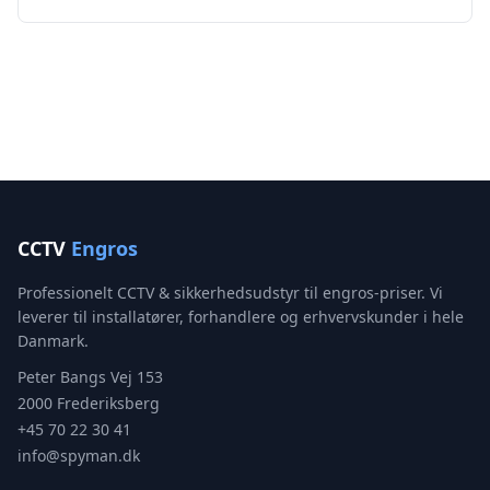
CCTV
Engros
Professionelt CCTV & sikkerhedsudstyr til engros-priser. Vi
leverer til installatører, forhandlere og erhvervskunder i hele
Danmark.
Peter Bangs Vej 153
2000 Frederiksberg
+45 70 22 30 41
info@spyman.dk