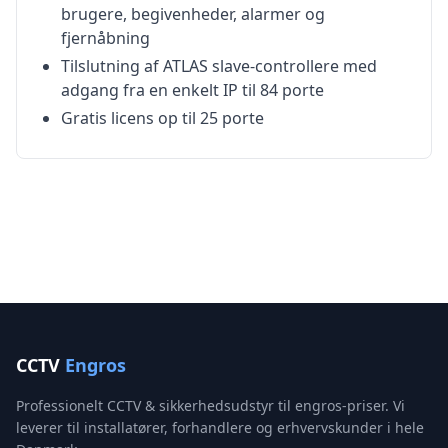
brugere, begivenheder, alarmer og
fjernåbning
Tilslutning af ATLAS slave-controllere med
adgang fra en enkelt IP til 84 porte
Gratis licens op til 25 porte
CCTV
Engros
Professionelt CCTV & sikkerhedsudstyr til engros-priser. Vi
leverer til installatører, forhandlere og erhvervskunder i hele