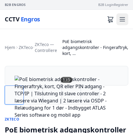
B2B ENGROS
B2B Login
Registrer
CCTV
Engros
PoE biometrisk
ZKTeco —
Hjem
ZKTeco
adgangskontroller - Fingeraftryk,
Controllere
kort, …
1
/
5
ZKTECO
PoE biometrisk adgangskontroller