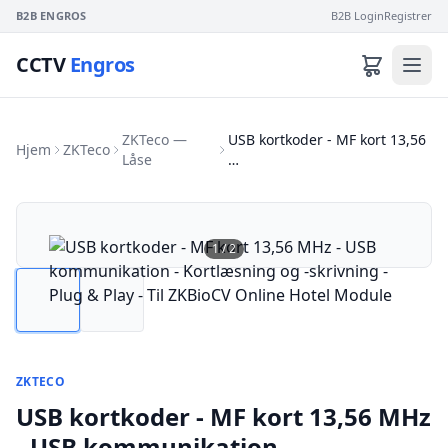
B2B ENGROS
B2B Login
Registrer
CCTV
Engros
ZKTeco —
USB kortkoder - MF kort 13,56
Hjem
ZKTeco
Låse
…
1
/
2
ZKTECO
USB kortkoder - MF kort 13,56 MHz
- USB kommunikation -