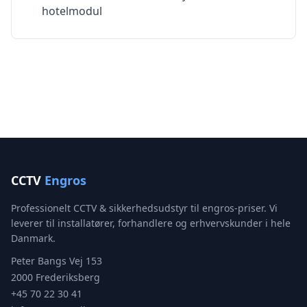
hotelmodul
CCTV
Engros
Professionelt CCTV & sikkerhedsudstyr til engros-priser. Vi
leverer til installatører, forhandlere og erhvervskunder i hele
Danmark.
Peter Bangs Vej 153
2000 Frederiksberg
+45 70 22 30 41