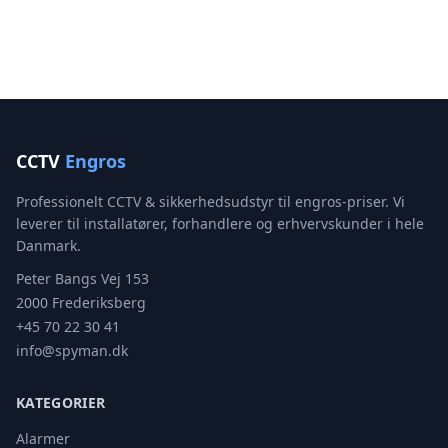
CCTV
Engros
Professionelt CCTV & sikkerhedsudstyr til engros-priser. Vi
leverer til installatører, forhandlere og erhvervskunder i hele
Danmark.
Peter Bangs Vej 153
2000 Frederiksberg
+45 70 22 30 41
info@spyman.dk
KATEGORIER
Alarmer