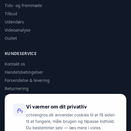
Tids- og fremmøde
Tilbud
Udendørs
Videoanalyse
Outlet
KUNDESERVICE
Kontakt os
Handelsbetingelser
Forsendelse & levering
Returnering
Privatlivspolitik
Vi værner om dit privatliv
KONTAKT
cctvengros.dk anvender cookies til at få siden
til at fungere, måle brugen og tilpasse indhold.
info@spyman.dk
Du bestemmer selv — læs mere i vores