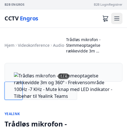
B2B ENGROS
B2B Login
Registrer
CCTV
Engros
Trådløs mikrofon -
Hjem
Videokonference
Audio
Stemmeoptagelse
rækkevidde 3m …
1
/
4
YEALINK
Trådløs mikrofon -