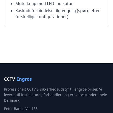
Mute-knap med LED-indikator
Kaskadeforbindelse tilgængelig (spørg efter
forskellige konfigurationer)
CCTV
Engros
Professionelt CCTV & sikkerhedsudstyr til engros-priser. Vi
leverer til installatører, forhandlere og erhvervskunder i hele
Danmark.
Peter Bangs Vej 153