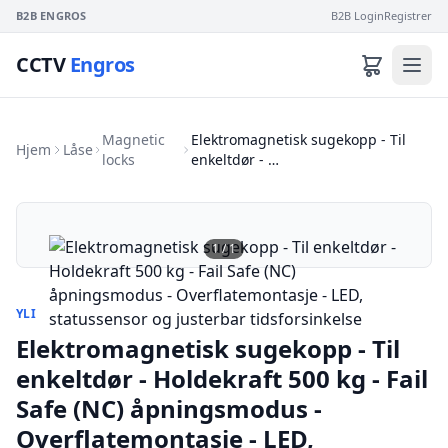
B2B ENGROS
B2B Login
Registrer
CCTV
Engros
Magnetic
Elektromagnetisk sugekopp - Til
Hjem
Låse
locks
enkeltdør - …
1
/
1
YLI
Elektromagnetisk sugekopp - Til
enkeltdør - Holdekraft 500 kg - Fail
Safe (NC) åpningsmodus -
Overflatemontasje - LED,