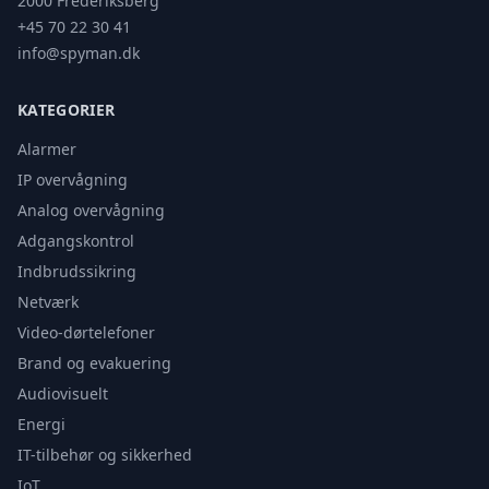
2000 Frederiksberg
+45 70 22 30 41
info@spyman.dk
KATEGORIER
Alarmer
IP overvågning
Analog overvågning
Adgangskontrol
Indbrudssikring
Netværk
Video-dørtelefoner
Brand og evakuering
Audiovisuelt
Energi
IT-tilbehør og sikkerhed
IoT