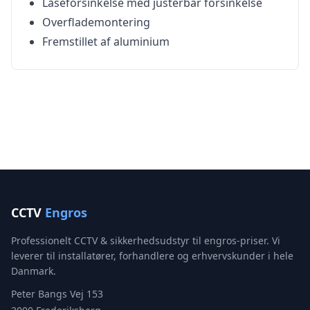
Låseforsinkelse med justerbar forsinkelse
Overflademontering
Fremstillet af aluminium
CCTV
Engros
Professionelt CCTV & sikkerhedsudstyr til engros-priser. Vi
leverer til installatører, forhandlere og erhvervskunder i hele
Danmark.
Peter Bangs Vej 153