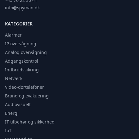
+45 70 22 30 41
info@spyman.dk
KATEGORIER
Alarmer
IP overvågning
Analog overvågning
Adgangskontrol
Indbrudssikring
Netværk
Video-dørtelefoner
Brand og evakuering
Audiovisuelt
Energi
IT-tilbehør og sikkerhed
IoT