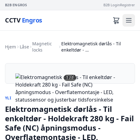
B2B ENGROS
B2B Login
Registrer
CCTV
Engros
Magnetic
Elektromagnetisk dørlås - Til
Hjem
Låse
locks
enkeltdør - …
1
/
1
YLI
Elektromagnetisk dørlås - Til
enkeltdør - Holdekraft 280 kg - Fail
Safe (NC) åpningsmodus -
Overflatemontasje - LED,