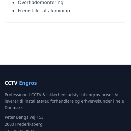
Overflademontering
Fremstillet af aluminium
CCTV
Engros
Professionelt CCTV & sikkerhedsudstyr til engros-priser. Vi
leverer til installatører, forhandlere og erhvervskunder i hele
Danmark.
Peter Bangs Vej 153
2000 Frederiksberg