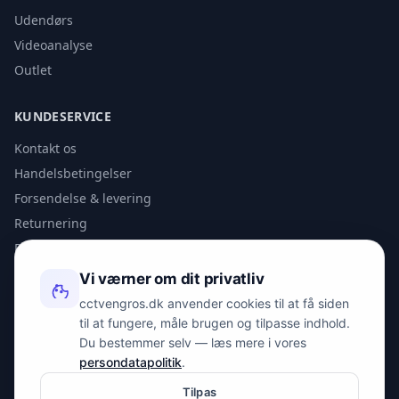
Udendørs
Videoanalyse
Outlet
KUNDESERVICE
Kontakt os
Handelsbetingelser
Forsendelse & levering
Returnering
Privatlivspolitik
Vi værner om dit privatliv
KONTAKT
cctvengros.dk anvender cookies til at få siden
til at fungere, måle brugen og tilpasse indhold.
info@spyman.dk
Du bestemmer selv — læs mere i vores
+45 70 22 30 41
persondatapolitik
.
Peter Bangs Vej 153, 2000 Frederiksberg
Tilpas