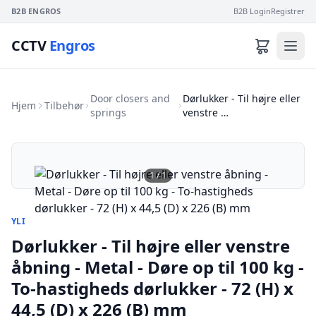
B2B ENGROS
B2B Login
Registrer
CCTV
Engros
Door closers and
Dørlukker - Til højre eller
Hjem
Tilbehør
springs
venstre …
1
/
1
YLI
Dørlukker - Til højre eller venstre
åbning - Metal - Døre op til 100 kg -
To-hastigheds dørlukker - 72 (H) x
44,5 (D) x 226 (B) mm