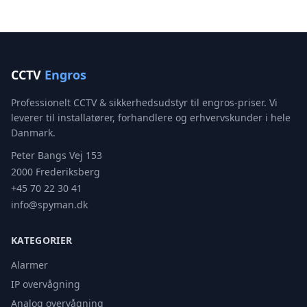
CCTV
Engros
Professionelt CCTV & sikkerhedsudstyr til engros-priser. Vi
leverer til installatører, forhandlere og erhvervskunder i hele
Danmark.
Peter Bangs Vej 153
2000 Frederiksberg
+45 70 22 30 41
info@spyman.dk
KATEGORIER
Alarmer
IP overvågning
Analog overvågning