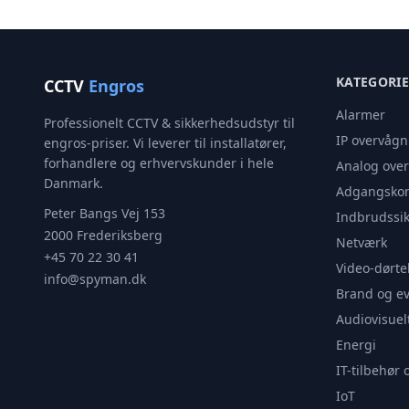
KATEGORI
CCTV
Engros
Alarmer
Professionelt CCTV & sikkerhedsudstyr til
IP overvågn
engros-priser. Vi leverer til installatører,
forhandlere og erhvervskunder i hele
Analog ove
Danmark.
Adgangskon
Peter Bangs Vej 153
Indbrudssik
2000 Frederiksberg
Netværk
+45 70 22 30 41
Video-dørte
info@spyman.dk
Brand og e
Audiovisuel
Energi
IT-tilbehør 
IoT