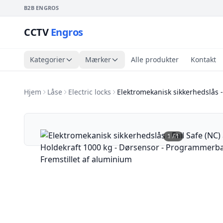
B2B ENGROS
CCTV
Engros
Kategorier
Mærker
Alle produkter
Kontakt
Hjem
Låse
Electric locks
Elektromekanisk sikkerhedslås -
1
/
1