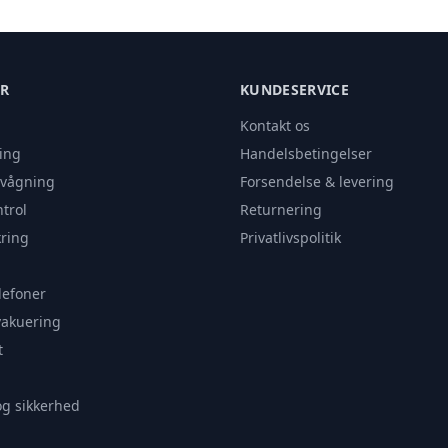
ER
KUNDESERVICE
Kontakt os
ing
Handelsbetingelser
rvågning
Forsendelse & levering
trol
Returnering
ring
Privatlivspolitik
lefoner
vakuering
t
og sikkerhed