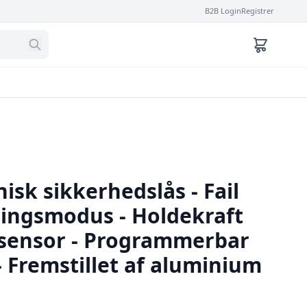
B2B Login
Registrer
sk sikkerhedslås - Fail
ningsmodus - Holdekraft
rsensor - Programmerbar
- Fremstillet af aluminium