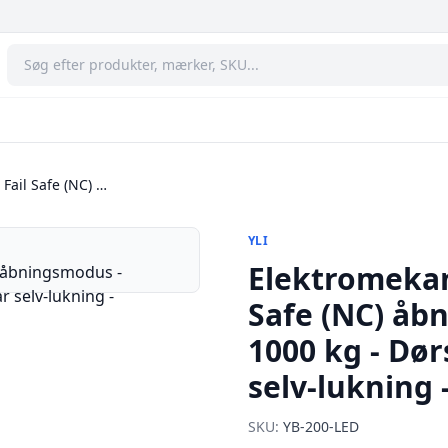
 Fail Safe (NC) …
YLI
Elektromekani
Safe (NC) åb
1000 kg - Dø
selv-lukning 
SKU:
YB-200-LED