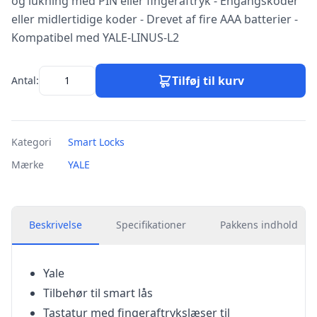
og lukning med PIN eller fingeraftryk - Engangskoder
eller midlertidige koder - Drevet af fire AAA batterier -
Kompatibel med YALE-LINUS-L2
Tilføj til kurv
Antal:
Kategori
Smart Locks
Mærke
YALE
Beskrivelse
Specifikationer
Pakkens indhold
Yale
Tilbehør til smart lås
Tastatur med fingeraftrykslæser til