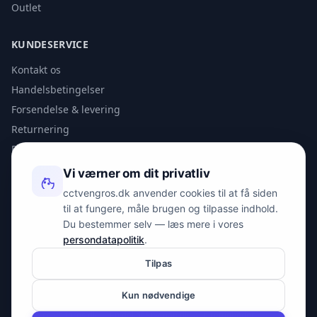
Outlet
KUNDESERVICE
Kontakt os
Handelsbetingelser
Forsendelse & levering
Returnering
Privatlivspolitik
Vi værner om dit privatliv
KONTAKT
cctvengros.dk anvender cookies til at få siden
til at fungere, måle brugen og tilpasse indhold.
info@spyman.dk
Du bestemmer selv — læs mere i vores
+45 70 22 30 41
persondatapolitik
.
Peter Bangs Vej 153, 2000 Frederiksberg
Tilpas
Kun nødvendige
© 2026 cctvengros.dk — En del af Spyman.dk. Alle rettigheder