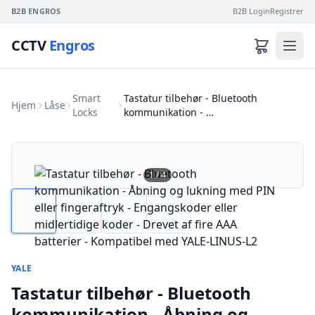
B2B ENGROS
B2B Login
Registrer
CCTV
Engros
Smart
Tastatur tilbehør - Bluetooth
Hjem
Låse
Locks
kommunikation - …
1
/
4
YALE
Tastatur tilbehør - Bluetooth
kommunikation - Åbning og