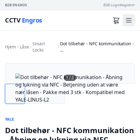
B2B ENGROS
B2B Login
Registrer
CCTV
Engros
Smart
Dot tilbehør - NFC kommunikation -
Hjem
Låse
Locks
…
1
/
3
YALE
Dot tilbehør - NFC kommunikation
- Åbning og lukning via NFC -