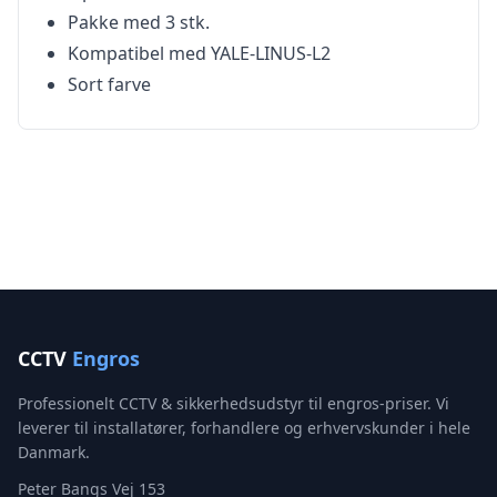
Pakke med 3 stk.
Kompatibel med YALE-LINUS-L2
Sort farve
CCTV
Engros
Professionelt CCTV & sikkerhedsudstyr til engros-priser. Vi
leverer til installatører, forhandlere og erhvervskunder i hele
Danmark.
Peter Bangs Vej 153