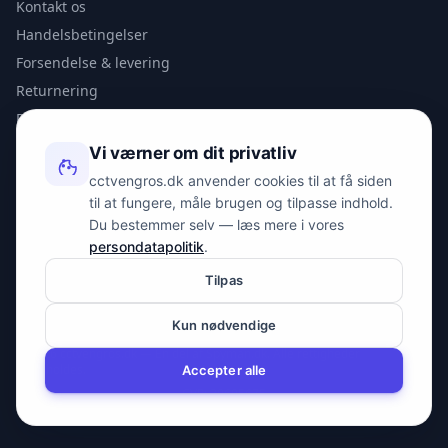
Kontakt os
Handelsbetingelser
Forsendelse & levering
Returnering
Privatlivspolitik
Vi værner om dit privatliv
KONTAKT
cctvengros.dk anvender cookies til at få siden
til at fungere, måle brugen og tilpasse indhold.
info@spyman.dk
Du bestemmer selv — læs mere i vores
+45 70 22 30 41
persondatapolitik
.
Peter Bangs Vej 153, 2000 Frederiksberg
Tilpas
Kun nødvendige
© 2026 cctvengros.dk — En del af Spyman.dk. Alle rettigheder
forbeholdes.
Accepter alle
CVR: 30605675