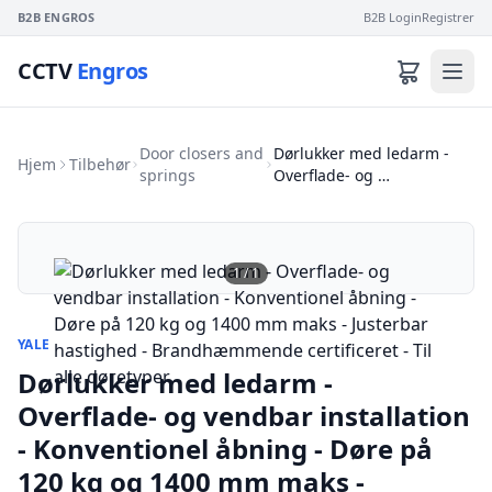
B2B ENGROS
B2B Login
Registrer
CCTV
Engros
Door closers and
Dørlukker med ledarm -
Hjem
Tilbehør
springs
Overflade- og …
1
/
1
YALE
Dørlukker med ledarm -
Overflade- og vendbar installation
- Konventionel åbning - Døre på
120 kg og 1400 mm maks -