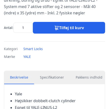
dirkning, boring og brud - Egnet til YALE-LINUS-L2 -
System med 7 aktive stifter og 2 sensorer - Mål 40
(indre) x 35 (ydre) mm - Inkl. 2 fysiske nøgler
Tilføj til kurv
Antal:
Kategori
Smart Locks
Mærke
YALE
Beskrivelse
Specifikationer
Pakkens indhold
Yale
Højsikker dobbelt-clutch cylinder
Egnet til YALE-LINUS-L2