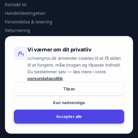
Kontakt os
Handelsbetingelser
Forsendelse & levering
Returnering
Privatlivspolitik
Vi værner om dit privatliv
KONTAKT
cctvengros.dk anvender cookies til at få siden
til at fungere, måle brugen og tilpasse indhold.
info@spyman.dk
Du bestemmer selv — læs mere i vores
+45 70 22 30 41
persondatapolitik
.
Peter Bangs Vej 153, 2000 Frederiksberg
Tilpas
Kun nødvendige
© 2026 cctvengros.dk — En del af Spyman.dk. Alle rettigheder
forbeholdes.
Accepter alle
CVR: 30605675