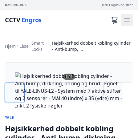
B2B ENGROS
B2B Login
Registrer
CCTV
Engros
Smart
Højsikkerhed dobbelt kobling cylinder
Hjem
Låse
Locks
- Anti-bump, …
1
/
6
YALE
Højsikkerhed dobbelt kobling
cylinder - Anti-bump, dirkning,