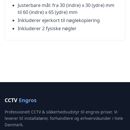
Justerbare mål: fra 30 (indre) x 30 (ydre) mm
til 60 (indre) x 65 (ydre) mm
Inkluderer ejerkort til nøglekopiering
Inkluderer 2 fysiske nøgler
CCTV
Engros
Professionelt CCTV & sikkerhedsudstyr til engros-priser. Vi
leverer til installatører, forhandlere og erhvervskunder i hele
Danmark.