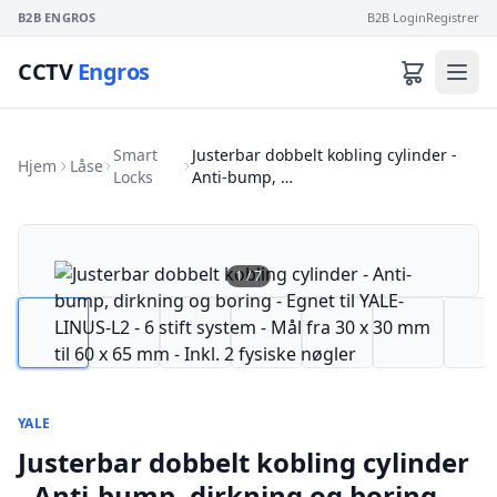
B2B ENGROS
B2B Login
Registrer
CCTV
Engros
Smart
Justerbar dobbelt kobling cylinder -
Hjem
Låse
Locks
Anti-bump, …
1
/
7
YALE
Justerbar dobbelt kobling cylinder
- Anti-bump, dirkning og boring -