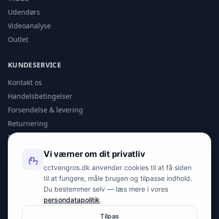
Udendørs
Videoanalyse
Outlet
KUNDESERVICE
Kontakt os
Handelsbetingelser
Forsendelse & levering
Returnering
Privatlivspolitik
Vi værner om dit privatliv
KONTAKT
cctvengros.dk anvender cookies til at få siden
til at fungere, måle brugen og tilpasse indhold.
info@spyman.dk
Du bestemmer selv — læs mere i vores
+45 70 22 30 41
persondatapolitik
.
Peter Bangs Vej 153, 2000 Frederiksberg
Tilpas