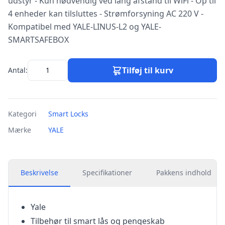
udstyr - Kun nødvendig ved lang afstand til WiFi - Op til
4 enheder kan tilsluttes - Strømforsyning AC 220 V -
Kompatibel med YALE-LINUS-L2 og YALE-
SMARTSAFEBOX
Tilføj til kurv
Antal:
Kategori
Smart Locks
Mærke
YALE
Beskrivelse
Specifikationer
Pakkens indhold
Yale
Tilbehør til smart lås og pengeskab