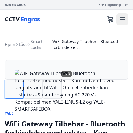
B2B ENGROS
B2B Login
Registrer
CCTV
Engros
Smart
WiFi Gateway Tilbehør - Bluetooth
Hjem
Låse
Locks
forbindelse …
1
/
3
YALE
WiFi Gateway Tilbehør - Bluetooth
forbindelse med udstyr - Kun