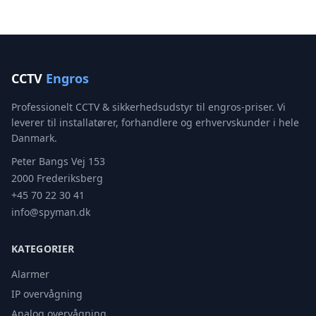
CCTV
Engros
Professionelt CCTV & sikkerhedsudstyr til engros-priser. Vi
leverer til installatører, forhandlere og erhvervskunder i hele
Danmark.
Peter Bangs Vej 153
2000 Frederiksberg
+45 70 22 30 41
info@spyman.dk
KATEGORIER
Alarmer
IP overvågning
Analog overvågning