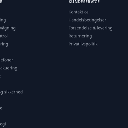
ER
KUNDESERVICE
Kontakt os
ing
Handelsbetingelser
rvågning
Forsendelse & levering
trol
Returnering
ring
Privatlivspolitik
lefoner
vakuering
t
og sikkerhed
e
ogi