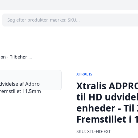
on - Tilbehør …
XTRALIS
Xtralis ADPR
til HD udvide
enheder - Til 
Fremstillet 
SKU:
XTL-HD-EXT