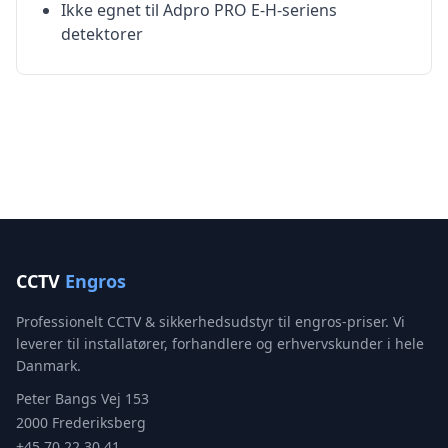
Ikke egnet til Adpro PRO E-H-seriens
detektorer
CCTV
Engros
Professionelt CCTV & sikkerhedsudstyr til engros-priser. Vi
leverer til installatører, forhandlere og erhvervskunder i hele
Danmark.
Peter Bangs Vej 153
2000 Frederiksberg
+45 70 22 30 41