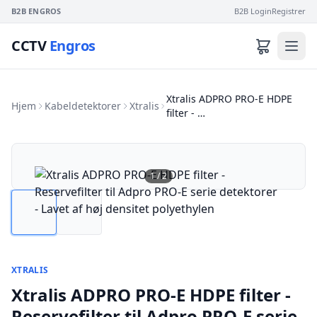
B2B ENGROS
B2B Login
Registrer
CCTV
Engros
Xtralis ADPRO PRO-E HDPE
Hjem
Kabeldetektorer
Xtralis
filter - …
1
/
2
XTRALIS
Xtralis ADPRO PRO-E HDPE filter -
Reservefilter til Adpro PRO-E serie