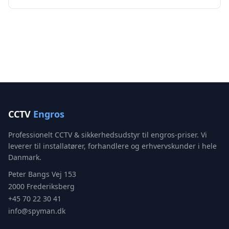
CCTV
Engros
Professionelt CCTV & sikkerhedsudstyr til engros-priser. Vi
leverer til installatører, forhandlere og erhvervskunder i hele
Danmark.
Peter Bangs Vej 153
2000 Frederiksberg
+45 70 22 30 41
info@spyman.dk