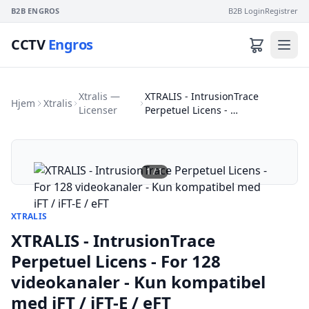
B2B ENGROS
B2B Login
Registrer
CCTV
Engros
Xtralis —
XTRALIS - IntrusionTrace
Hjem
Xtralis
Licenser
Perpetuel Licens - …
1
/
1
XTRALIS
XTRALIS - IntrusionTrace
Perpetuel Licens - For 128
videokanaler - Kun kompatibel
med iFT / iFT-E / eFT