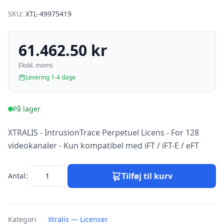
SKU:
XTL-49975419
61.462.50 kr
Ekskl. moms
Levering 1-4 dage
På lager
XTRALIS - IntrusionTrace Perpetuel Licens - For 128
videokanaler - Kun kompatibel med iFT / iFT-E / eFT
Tilføj til kurv
Antal:
Kategori
Xtralis — Licenser