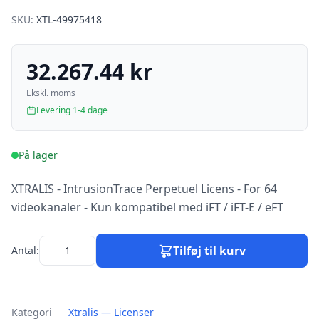
SKU:
XTL-49975418
32.267.44 kr
Ekskl. moms
Levering 1-4 dage
På lager
XTRALIS - IntrusionTrace Perpetuel Licens - For 64
videokanaler - Kun kompatibel med iFT / iFT-E / eFT
Tilføj til kurv
Antal:
Kategori
Xtralis — Licenser