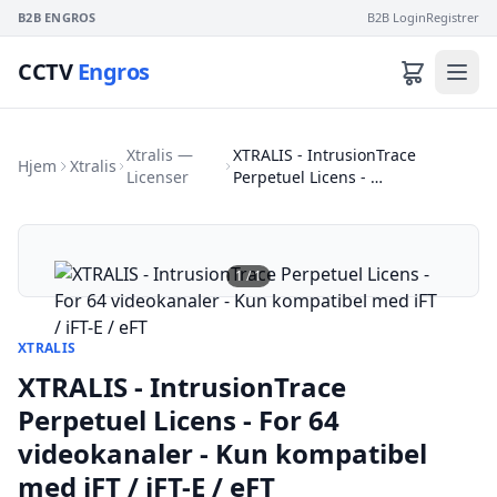
B2B ENGROS
B2B Login
Registrer
CCTV
Engros
Xtralis —
XTRALIS - IntrusionTrace
Hjem
Xtralis
Licenser
Perpetuel Licens - …
1
/
1
XTRALIS
XTRALIS - IntrusionTrace
Perpetuel Licens - For 64
videokanaler - Kun kompatibel
med iFT / iFT-E / eFT