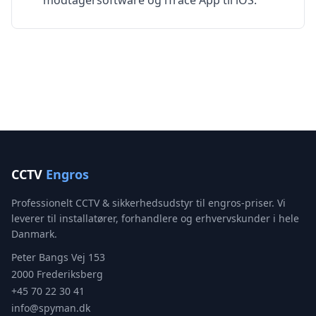
modtagersoftware og iTrace App til iOS.
CCTV
Engros
Professionelt CCTV & sikkerhedsudstyr til engros-priser. Vi
leverer til installatører, forhandlere og erhvervskunder i hele
Danmark.
Peter Bangs Vej 153
2000 Frederiksberg
+45 70 22 30 41
info@spyman.dk