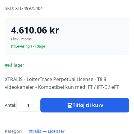
SKU:
XTL-49975404
4.610.06 kr
Ekskl. moms
Levering 1-4 dage
På lager
XTRALIS - LoiterTrace Perpetual License - Til 8
videokanaler - Kompatibel kun med iFT / iFT-E / eFT
Tilføj til kurv
Antal:
Kategori
Xtralis — Licenser