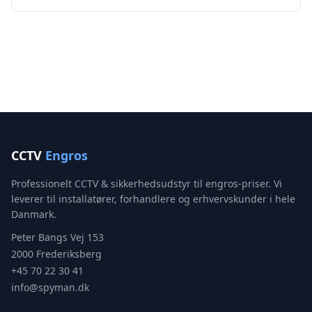
CCTV
Engros
Professionelt CCTV & sikkerhedsudstyr til engros-priser. Vi
leverer til installatører, forhandlere og erhvervskunder i hele
Danmark.
Peter Bangs Vej 153
2000 Frederiksberg
+45 70 22 30 41
info@spyman.dk