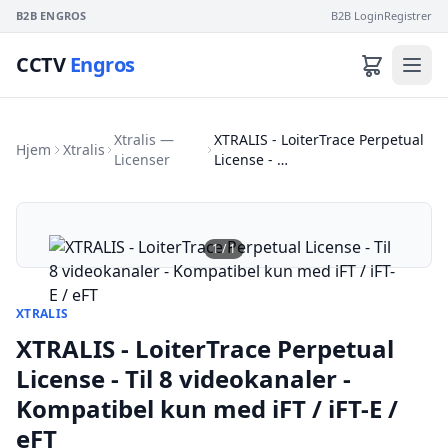
B2B ENGROS
B2B Login
Registrer
CCTV
Engros
Xtralis —
XTRALIS - LoiterTrace Perpetual
Hjem
Xtralis
Licenser
License - …
1
/
1
XTRALIS
XTRALIS - LoiterTrace Perpetual
License - Til 8 videokanaler -
Kompatibel kun med iFT / iFT-E /
eFT