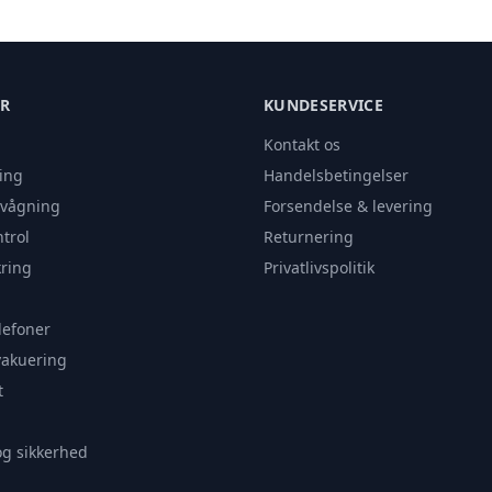
ER
KUNDESERVICE
Kontakt os
ing
Handelsbetingelser
rvågning
Forsendelse & levering
trol
Returnering
ring
Privatlivspolitik
lefoner
vakuering
t
og sikkerhed