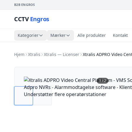
B2B ENGROS
CCTV
Engros
Kategorier
Mærker
Alle produkter
Kontakt
Hjem
Xtralis
Xtralis — Licenser
Xtralis ADPRO Video Cent
1
/
2