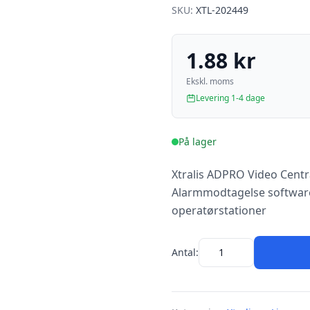
SKU:
XTL-202449
1.88 kr
Ekskl. moms
Levering 1-4 dage
På lager
Xtralis ADPRO Video Centra
Alarmmodtagelse software -
operatørstationer
Antal: