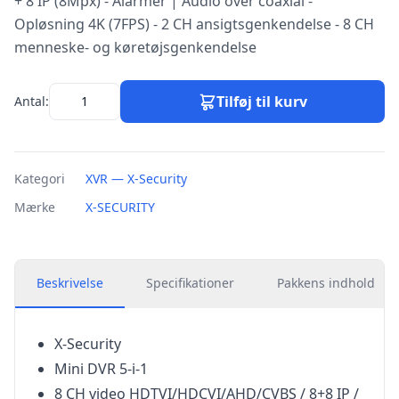
+ 8 IP (8Mpx) - Alarmer | Audio over coaxial -
Opløsning 4K (7FPS) - 2 CH ansigtsgenkendelse - 8 CH
menneske- og køretøjsgenkendelse
Tilføj til kurv
Antal:
Kategori
XVR — X-Security
Mærke
X-SECURITY
Beskrivelse
Specifikationer
Pakkens indhold
X-Security
Mini DVR 5-i-1
8 CH video HDTVI/HDCVI/AHD/CVBS / 8+8 IP /