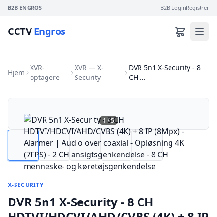
B2B ENGROS
B2B Login
Registrer
CCTV
Engros
XVR-
XVR — X-
DVR 5n1 X-Security - 8
Hjem
optagere
Security
CH …
1
/
5
X-SECURITY
DVR 5n1 X-Security - 8 CH
HDTVI/HDCVI/AHD/CVBS (4K) + 8 IP