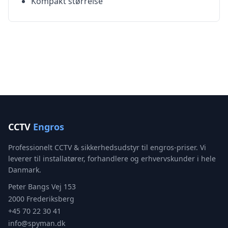
Kompakt størrelse
CCTV
Engros
Professionelt CCTV & sikkerhedsudstyr til engros-priser. Vi
leverer til installatører, forhandlere og erhvervskunder i hele
Danmark.
Peter Bangs Vej 153
2000 Frederiksberg
+45 70 22 30 41
info@spyman.dk