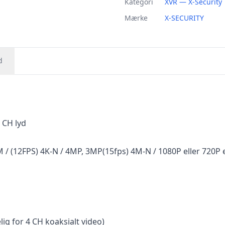
Kategori
XVR — X-Security
Mærke
X-SECURITY
d
 CH lyd
 (12FPS) 4K-N / 4MP, 3MP(15fps) 4M-N / 1080P eller 720P ell
g for 4 CH koaksialt video)