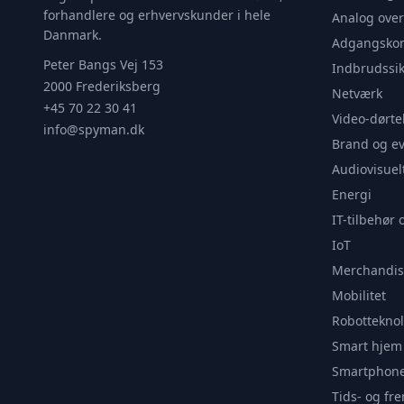
forhandlere og erhvervskunder i hele
Analog ove
Danmark.
Adgangskon
Peter Bangs Vej 153
Indbrudssik
2000 Frederiksberg
Netværk
+45 70 22 30 41
Video-dørte
info@spyman.dk
Brand og e
Audiovisuel
Energi
IT-tilbehør 
IoT
Merchandis
Mobilitet
Robotteknol
Smart hjem
Smartphone
Tids- og f