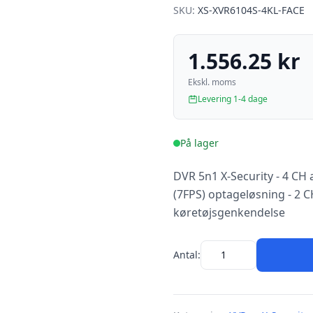
SKU:
XS-XVR6104S-4KL-FACE
1.556.25 kr
Ekskl. moms
Levering 1-4 dage
På lager
DVR 5n1 X-Security - 4 CH 
(7FPS) optageløsning - 2 
køretøjsgenkendelse
Antal: