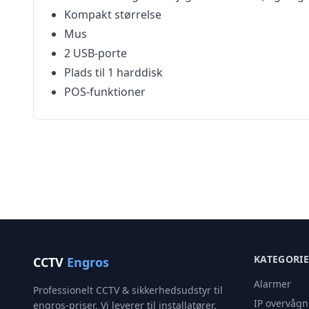
Kompakt størrelse
Mus
2 USB-porte
Plads til 1 harddisk
POS-funktioner
KATEGORI
CCTV
Engros
Alarmer
Professionelt CCTV & sikkerhedsudstyr til
IP overvågn
engros-priser. Vi leverer til installatører,