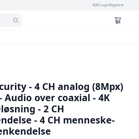
B2B Login
Registrer
urity - 4 CH analog (8Mpx)
- Audio over coaxial - 4K
løsning - 2 CH
ndelse - 4 CH menneske-
enkendelse