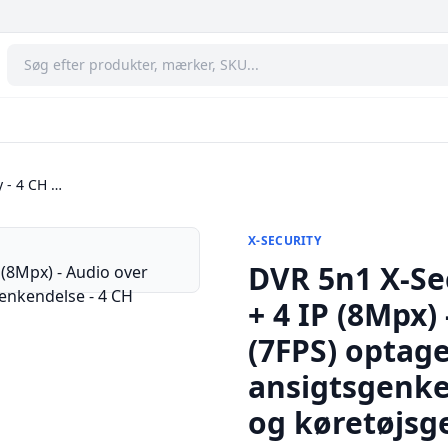
 - 4 CH …
X-SECURITY
DVR 5n1 X-Sec
+ 4 IP (8Mpx) 
(7FPS) optage
ansigtsgenke
og køretøjsg