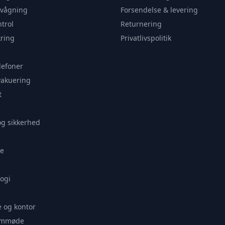
rvågning
Forsendelse & levering
trol
Returnering
ring
Privatlivspolitik
lefoner
vakuering
t
og sikkerhed
e
ogi
 og kontor
remmøde