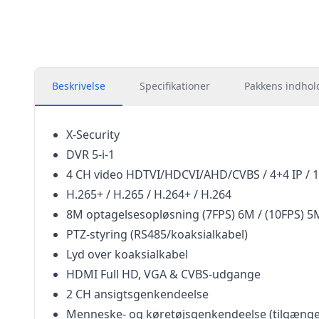
Beskrivelse
Specifikationer
Pakkens indhol
X-Security
DVR 5-i-1
4 CH video HDTVI/HDCVI/AHD/CVBS / 4+4 IP / 1
H.265+ / H.265 / H.264+ / H.264
8M optagelsesopløsning (7FPS) 6M / (10FPS) 5M /
PTZ-styring (RS485/koaksialkabel)
Lyd over koaksialkabel
HDMI Full HD, VGA & CVBS-udgange
2 CH ansigtsgenkendeelse
Menneske- og køretøjsgenkendeelse (tilgængeli