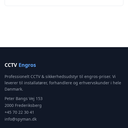
CCTV
Engros
Professionelt CCTV & sikkerhedsudstyr til engros-priser. Vi
leverer til installatører, forhandlere og erhvervskunder i hele
Danmark.
Peter Bangs Vej 153
2000 Frederiksberg
+45 70 22 30 41
info@spyman.dk