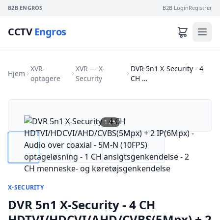
B2B ENGROS
B2B Login
Registrer
CCTV
Engros
XVR-
XVR — X-
DVR 5n1 X-Security - 4
Hjem
optagere
Security
CH …
1
/
5
X-SECURITY
DVR 5n1 X-Security - 4 CH
HDTVI/HDCVI/AHD/CVBS(5Mpx) + 2