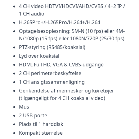
4 CH video HDTVI/HDCVI/AHD/CVBS / 4+2 IP /
1 CH audio
H.265Pro+/H.265Pro/H.264+/H.264
Optagelsesopløsning: 5M-N (10 fps) eller 4M-
N/1080p (15 fps) eller 1080N/720P (25/30 fps)
PTZ-styring (RS485/koaksial)
Lyd over koaksial
HDMI Full HD, VGA & CVBS-udgange
2 CH perimeterbeskyftelse
1 CH ansigtssammenligning
Genkendelse af mennesker og køretøjer
(tilgængeligt for 4 CH koaksial video)
Mus
2 USB-porte
Plads til 1 harddisk
Kompakt størrelse