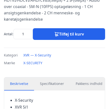
HDTVI/HDCVI/AHD/CVBS(5Mpx) + 2 IP(6Mpx) - Audio
over coaxial - 5M-N (10FPS) optageløsning - 1 CH
ansigtsgenkendelse - 2 CH menneske- og
køretøjsgenkendelse
Tilføj til kurv
Antal:
Kategori
XVR — X-Security
Mærke
X-SECURITY
Beskrivelse
Specifikationer
Pakkens indhold
X-Security
XVR 5i1