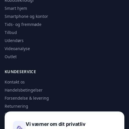
Robotteknologi
Smart hjem
Smartphone og kontor
Tids- og fremmøde
Tilbud
Udendørs
Videoanalyse
Outlet
KUNDESERVICE
Kontakt os
Handelsbetingelser
Forsendelse & levering
Returnering
Privatlivspolitik
Vi værner om dit privatliv