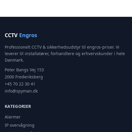
CCTV
Engros
Professionelt CCTV & sikkerhedsudstyr til engros-priser. Vi
leverer til installatører, forhandlere og erhvervskunder i hele
Danmark.
Peter Bangs Vej 153
2000 Frederiksberg
+45 70 22 30 41
info@spyman.dk
KATEGORIER
Alarmer
IP overvågning