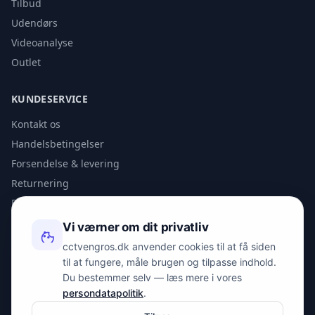
Tilbud
Udendørs
Videoanalyse
Outlet
KUNDESERVICE
Kontakt os
Handelsbetingelser
Forsendelse & levering
Returnering
Privatlivspolitik
Vi værner om dit privatliv
KONTAKT
cctvengros.dk anvender cookies til at få siden
til at fungere, måle brugen og tilpasse indhold.
info@spyman.dk
Du bestemmer selv — læs mere i vores
+45 70 22 30 41
persondatapolitik
.
Peter Bangs Vej 153, 2000 Frederiksberg