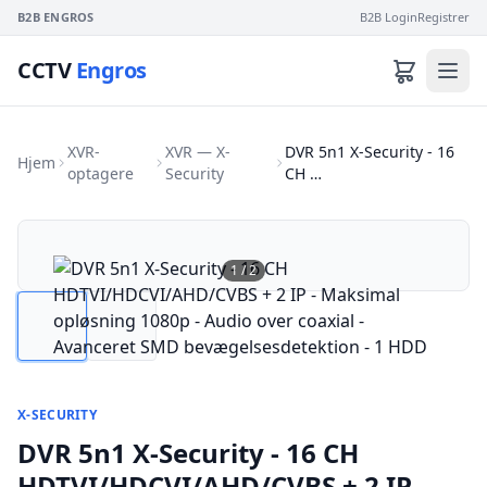
B2B ENGROS
B2B Login
Registrer
CCTV
Engros
XVR-
XVR — X-
DVR 5n1 X-Security - 16
Hjem
optagere
Security
CH …
1
/
2
X-SECURITY
DVR 5n1 X-Security - 16 CH
HDTVI/HDCVI/AHD/CVBS + 2 IP -