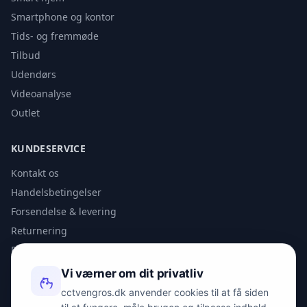
Smartphone og kontor
Tids- og fremmøde
Tilbud
Udendørs
Videoanalyse
Outlet
KUNDESERVICE
Kontakt os
Handelsbetingelser
Forsendelse & levering
Returnering
Privatlivspolitik
Vi værner om dit privatliv
KONTAKT
cctvengros.dk anvender cookies til at få siden