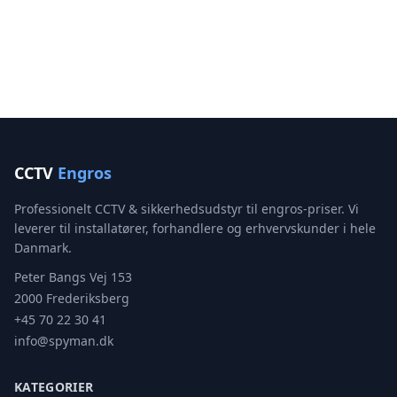
CCTV
Engros
Professionelt CCTV & sikkerhedsudstyr til engros-priser. Vi
leverer til installatører, forhandlere og erhvervskunder i hele
Danmark.
Peter Bangs Vej 153
2000 Frederiksberg
+45 70 22 30 41
info@spyman.dk
KATEGORIER