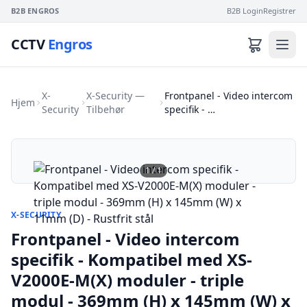
B2B ENGROS
B2B Login
Registrer
CCTV
Engros
X-
X-Security —
Frontpanel - Video intercom
Hjem
Security
Tilbehør
specifik - …
1
/
1
X-SECURITY
Frontpanel - Video intercom
specifik - Kompatibel med XS-
V2000E-M(X) moduler - triple
modul - 369mm (H) x 145mm (W) x