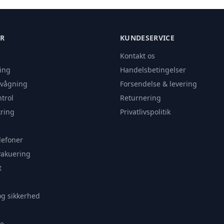
ER
KUNDESERVICE
Kontakt os
ing
Handelsbetingelser
rvågning
Forsendelse & levering
trol
Returnering
ring
Privatlivspolitik
lefoner
vakuering
t
og sikkerhed
e