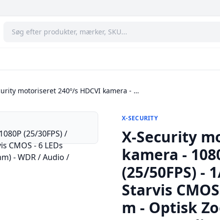
urity motoriseret 240º/s HDCVI kamera - …
X-SECURITY
X-Security m
kamera - 1080
(25/50FPS) - 
Starvis CMOS
m - Optisk Z