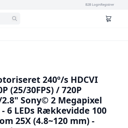
B2B Login
Registrer
otoriseret 240º/s HDCVI
P (25/30FPS) / 720P
1/2.8" Sony© 2 Megapixel
 - 6 LEDs Rækkevidde 100
oom 25X (4.8~120 mm) -