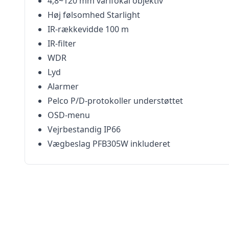
4,8~120 mm varifokal objektiv
Høj følsomhed Starlight
IR-rækkevidde 100 m
IR-filter
WDR
Lyd
Alarmer
Pelco P/D-protokoller understøttet
OSD-menu
Vejrbestandig IP66
Vægbeslag PFB305W inkluderet