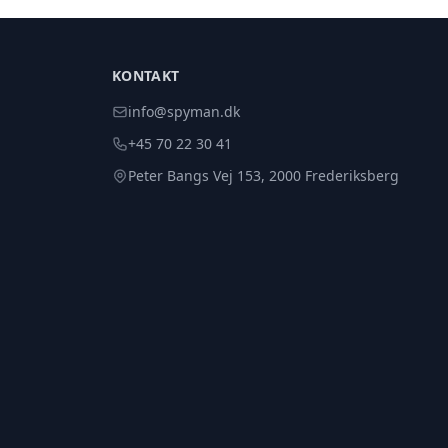
KONTAKT
info@spyman.dk
+45 70 22 30 41
Peter Bangs Vej 153, 2000 Frederiksberg