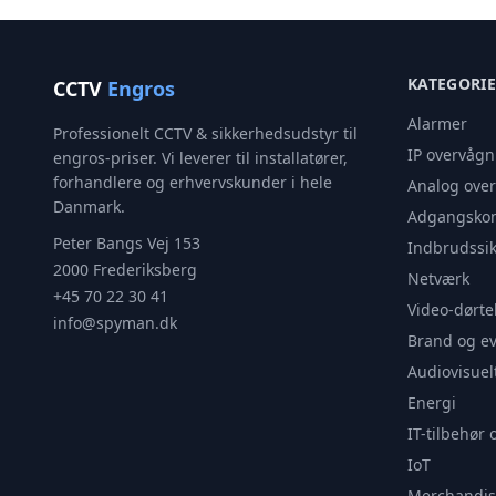
KATEGORI
CCTV
Engros
Alarmer
Professionelt CCTV & sikkerhedsudstyr til
IP overvågn
engros-priser. Vi leverer til installatører,
forhandlere og erhvervskunder i hele
Analog ove
Danmark.
Adgangskon
Peter Bangs Vej 153
Indbrudssik
2000 Frederiksberg
Netværk
+45 70 22 30 41
Video-dørte
info@spyman.dk
Brand og e
Audiovisuel
Energi
IT-tilbehør 
IoT
Merchandis