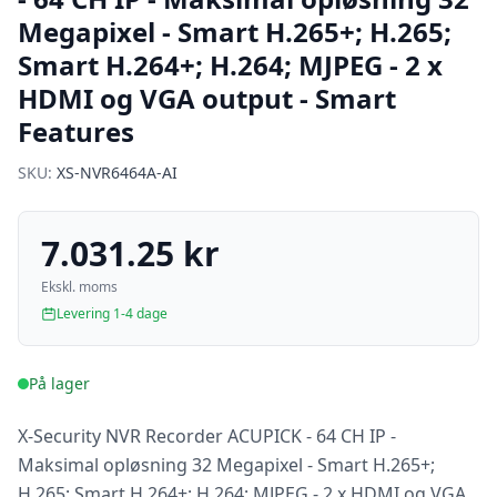
Megapixel - Smart H.265+; H.265;
Smart H.264+; H.264; MJPEG - 2 x
HDMI og VGA output - Smart
Features
SKU:
XS-NVR6464A-AI
7.031.25 kr
Ekskl. moms
Levering 1-4 dage
På lager
X-Security NVR Recorder ACUPICK - 64 CH IP -
Maksimal opløsning 32 Megapixel - Smart H.265+;
H.265; Smart H.264+; H.264; MJPEG - 2 x HDMI og VGA