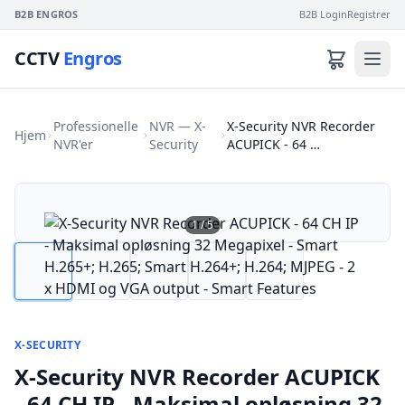
B2B ENGROS
B2B Login
Registrer
CCTV
Engros
Professionelle
NVR — X-
X-Security NVR Recorder
Hjem
NVR'er
Security
ACUPICK - 64 …
1
/
5
X-SECURITY
X-Security NVR Recorder ACUPICK
- 64 CH IP - Maksimal opløsning 32