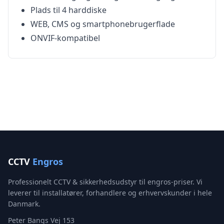
Plads til 4 harddiske
WEB, CMS og smartphonebrugerflade
ONVIF-kompatibel
CCTV
Engros
Professionelt CCTV & sikkerhedsudstyr til engros-priser. Vi
leverer til installatører, forhandlere og erhvervskunder i hele
Danmark.
Peter Bangs Vej 153