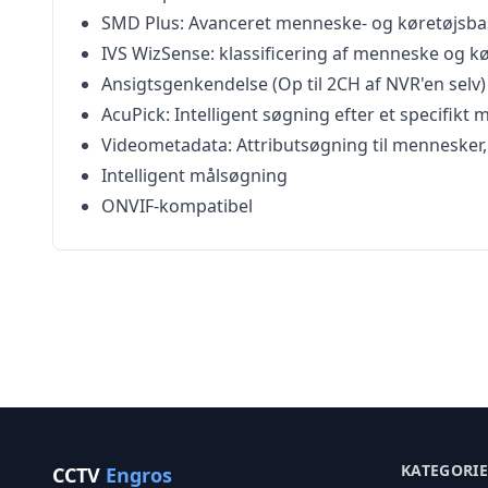
SMD Plus: Avanceret menneske- og køretøjsbas
IVS WizSense: klassificering af menneske og kør
Ansigtsgenkendelse (Op til 2CH af NVR'en selv)
AcuPick: Intelligent søgning efter et specifik
Videometadata: Attributsøgning til mennesker,
Intelligent målsøgning
ONVIF-kompatibel
KATEGORI
CCTV
Engros