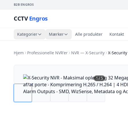
B2B ENGROS
CCTV
Engros
Kategorier
Mærker
Alle produkter
Kontakt
Hjem
Professionelle NVR'er
NVR — X-Security
X-Securit
1
/
5