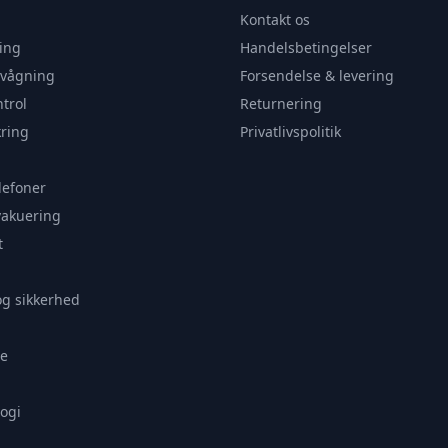
Kontakt os
ing
Handelsbetingelser
rvågning
Forsendelse & levering
trol
Returnering
ring
Privatlivspolitik
lefoner
vakuering
t
og sikkerhed
e
ogi