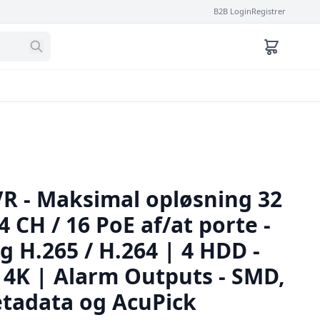
B2B Login
Registrer
VR - Maksimal opløsning 32
4 CH / 16 PoE af/at porte -
 H.265 / H.264 | 4 HDD -
4K | Alarm Outputs - SMD,
tadata og AcuPick