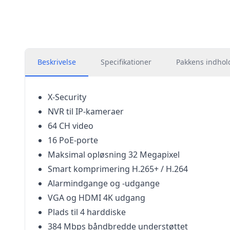
Beskrivelse
Specifikationer
Pakkens indhol
X-Security
NVR til IP-kameraer
64 CH video
16 PoE-porte
Maksimal opløsning 32 Megapixel
Smart komprimering H.265+ / H.264
Alarmindgange og -udgange
VGA og HDMI 4K udgang
Plads til 4 harddiske
384 Mbps båndbredde understøttet