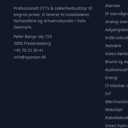
Alarmer
Professionelt CCTV & sikkerhedsudstyr til
IP overvågn
engros-priser. Vi leverer til installatører,
forhandlere og erhvervskunder i hele
Analog ove
Danmark.
Adgangskon
Peter Bangs Vej 153
Indbrudssik
2000 Frederiksberg
Netværk
+45 70 22 30 41
Video-dørte
info@spyman.dk
Brand og e
Audiovisuel
Energi
IT-tilbehør 
IoT
Merchandis
Mobilitet
Robotteknol
Smart hjem