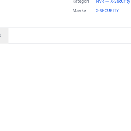
Kategori
NVR — X-Security
Mærke
X-SECURITY
d