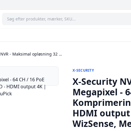
y NVR - Maksimal opløsning 32 …
X-SECURITY
X-Security N
Megapixel - 6
Komprimering
HDMI output 
WizSense, Me