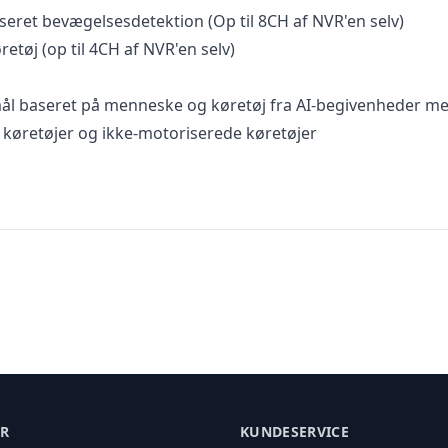
eret bevægelsesdetektion (Op til 8CH af NVR'en selv)
etøj (op til 4CH af NVR'en selv)
t mål baseret på menneske og køretøj fra AI-begivenheder m
 køretøjer og ikke-motoriserede køretøjer
ER
KUNDESERVICE