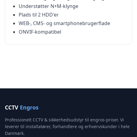
Understøtter N+M-klynge
Plads til 2 HDD'er
WEB-, CMS- og smartphonebrugerflade
ONVIF-kompatibel
CCTV
Engros
Professionelt CCTV & sikkerhedsudstyr til engros-priser. Vi
leverer til installatører, forhandlere og erhvervskunder i hele
Danmark.