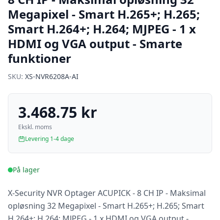
Megapixel - Smart H.265+; H.265;
Smart H.264+; H.264; MJPEG - 1 x
HDMI og VGA output - Smarte
funktioner
SKU:
XS-NVR6208A-AI
3.468.75 kr
Ekskl. moms
Levering 1-4 dage
På lager
X-Security NVR Optager ACUPICK - 8 CH IP - Maksimal
opløsning 32 Megapixel - Smart H.265+; H.265; Smart
H.264+; H.264; MJPEG - 1 x HDMI og VGA output -