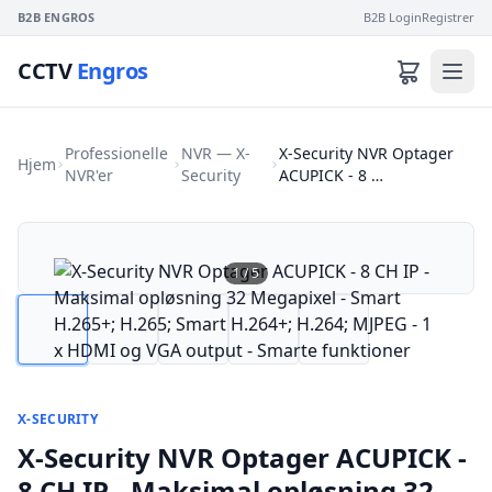
B2B ENGROS
B2B Login
Registrer
CCTV
Engros
Professionelle
NVR — X-
X-Security NVR Optager
Hjem
NVR'er
Security
ACUPICK - 8 …
1
/
5
X-SECURITY
X-Security NVR Optager ACUPICK -
8 CH IP - Maksimal opløsning 32