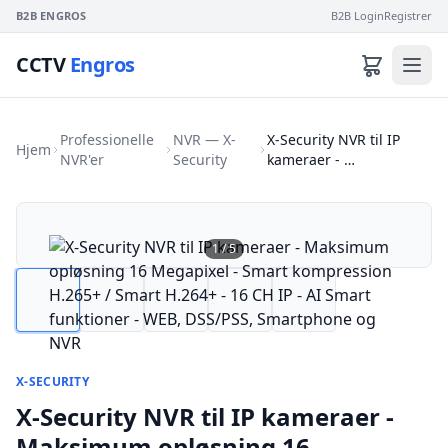
B2B ENGROS
B2B Login
Registrer
CCTV
Engros
Professionelle
NVR — X-
X-Security NVR til IP
Hjem
NVR'er
Security
kameraer - …
1
/
5
X-SECURITY
X-Security NVR til IP kameraer -
Maksimum opløsning 16