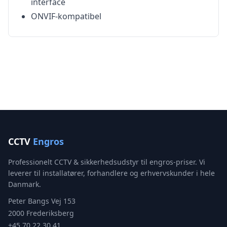
interface
ONVIF-kompatibel
CCTV
Engros
Professionelt CCTV & sikkerhedsudstyr til engros-priser. Vi
leverer til installatører, forhandlere og erhvervskunder i hele
Danmark.
Peter Bangs Vej 153
2000 Frederiksberg
+45 70 22 30 41