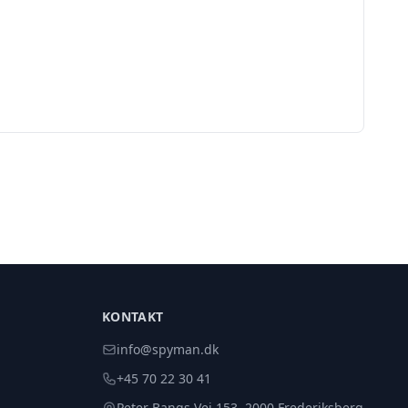
KONTAKT
info@spyman.dk
+45 70 22 30 41
Peter Bangs Vej 153, 2000 Frederiksberg