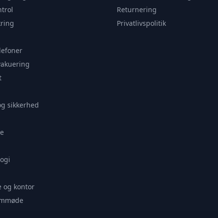
trol
Returnering
ring
Privatlivspolitik
lefoner
vakuering
t
og sikkerhed
e
ogi
 og kontor
remmøde