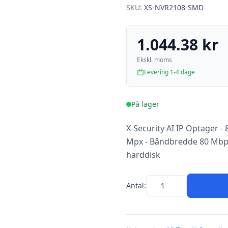
SKU:
XS-NVR2108-SMD
1.044.38 kr
Ekskl. moms
Levering 1-4 dage
På lager
X-Security AI IP Optager 
Mpx - Båndbredde 80 Mbps
harddisk
Antal: