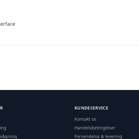
terface
ER
KUNDESERVICE
Kontakt os
ing
Handelsbetingelser
rvågning
Forsendelse & levering