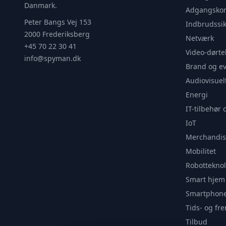
Danmark.
Adgangskon
Peter Bangs Vej 153
Indbrudssik
2000 Frederiksberg
Netværk
+45 70 22 30 41
Video-dørte
info@spyman.dk
Brand og e
Audiovisuel
Energi
IT-tilbehør 
IoT
Merchandis
Mobilitet
Robotteknol
Smart hjem
Smartphone
Tids- og f
Tilbud