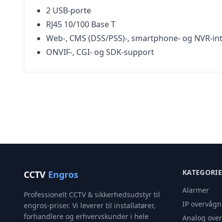
2 USB-porte
RJ45 10/100 Base T
Web-, CMS (DSS/PSS)-, smartphone- og NVR-in
ONVIF-, CGI- og SDK-support
KATEGORI
CCTV
Engros
Alarmer
Professionelt CCTV & sikkerhedsudstyr til
IP overvågn
engros-priser. Vi leverer til installatører,
forhandlere og erhvervskunder i hele
Analog ove