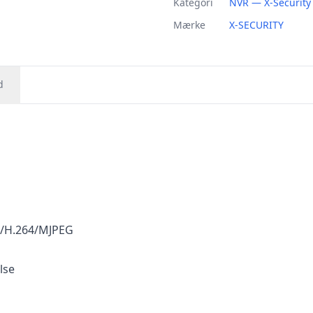
Kategori
NVR — X-Security
Mærke
X-SECURITY
d
4/H.264/MJPEG
lse