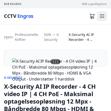
B2B ENGROS
B2B Login
Registrer
CCTV
Engros
Professionelle
NVR — X-
X-Security AI IP
Hjem
NVR'er
Security
Recorder - 4 …
1
/
1
X-SECURITY
X-Security AI IP Recorder - 4 CH
video IP | 4 CH PoE - Maksimal
optagelsesopløsning 12 Mpx -
Båndbredde 80 Mbps - HDMI &