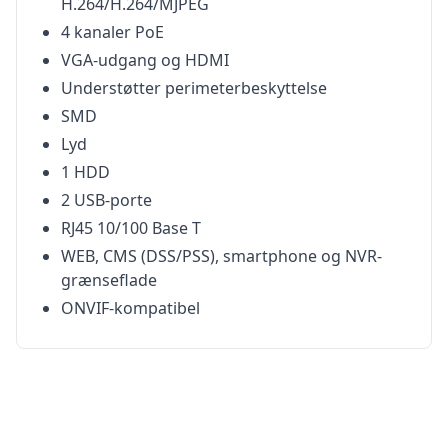
H.264/H.264/MJPEG
4 kanaler PoE
VGA-udgang og HDMI
Understøtter perimeterbeskyttelse
SMD
Lyd
1 HDD
2 USB-porte
RJ45 10/100 Base T
WEB, CMS (DSS/PSS), smartphone og NVR-
grænseflade
ONVIF-kompatibel