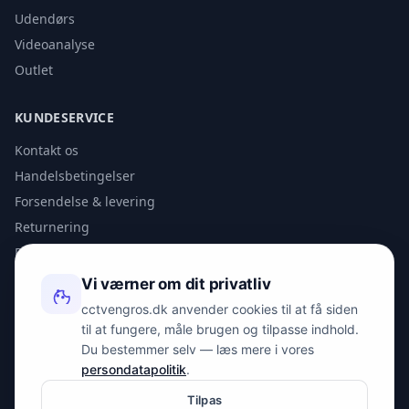
Udendørs
Videoanalyse
Outlet
KUNDESERVICE
Kontakt os
Handelsbetingelser
Forsendelse & levering
Returnering
Privatlivspolitik
Vi værner om dit privatliv
KONTAKT
cctvengros.dk anvender cookies til at få siden
til at fungere, måle brugen og tilpasse indhold.
info@spyman.dk
Du bestemmer selv — læs mere i vores
+45 70 22 30 41
persondatapolitik
.
Peter Bangs Vej 153, 2000 Frederiksberg
Tilpas