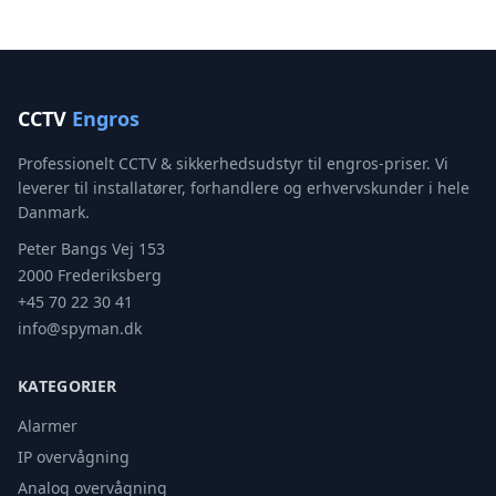
CCTV
Engros
Professionelt CCTV & sikkerhedsudstyr til engros-priser. Vi
leverer til installatører, forhandlere og erhvervskunder i hele
Danmark.
Peter Bangs Vej 153
2000 Frederiksberg
+45 70 22 30 41
info@spyman.dk
KATEGORIER
Alarmer
IP overvågning
Analog overvågning