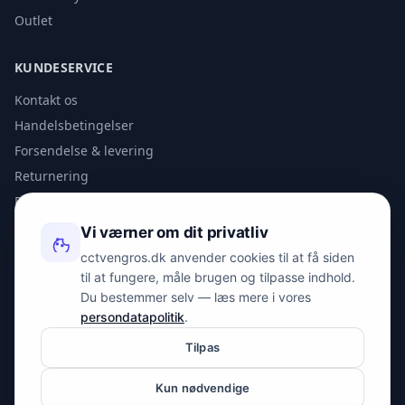
Outlet
KUNDESERVICE
Kontakt os
Handelsbetingelser
Forsendelse & levering
Returnering
Privatlivspolitik
Vi værner om dit privatliv
KONTAKT
cctvengros.dk anvender cookies til at få siden
til at fungere, måle brugen og tilpasse indhold.
info@spyman.dk
Du bestemmer selv — læs mere i vores
+45 70 22 30 41
persondatapolitik
.
Peter Bangs Vej 153, 2000 Frederiksberg
Tilpas
Kun nødvendige