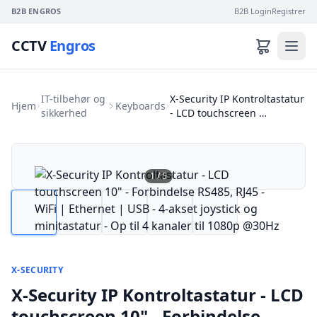
B2B ENGROS
B2B Login
Registrer
CCTV
Engros
IT-tilbehør og
X-Security IP Kontroltastatur
Hjem
Keyboards
sikkerhed
- LCD touchscreen …
1
/
5
X-SECURITY
X-Security IP Kontroltastatur - LCD
touchscreen 10" - Forbindelse