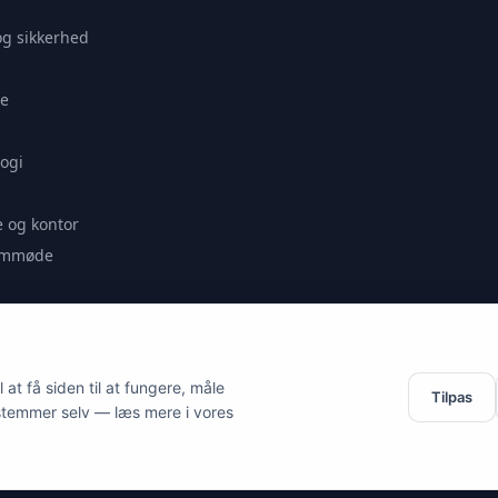
og sikkerhed
e
ogi
 og kontor
remmøde
se
at få siden til at fungere, måle
Tilpas
stemmer selv — læs mere i vores
es.