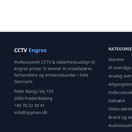
KATEGORI
CCTV
Engros
Alarmer
Professionelt CCTV & sikkerhedsudstyr til
IP overvågn
engros-priser. Vi leverer til installatører,
forhandlere og erhvervskunder i hele
Analog ove
Danmark.
Adgangskon
Peter Bangs Vej 153
Indbrudssik
2000 Frederiksberg
Netværk
+45 70 22 30 41
Video-dørte
info@spyman.dk
Brand og e
Audiovisuel