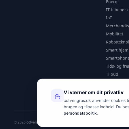
Energi
IT-tilbehør 
IoT
Merchandis
Mobilitet
Robotteknol
Smart hjem
Smartphone
Tids- og f
Tilbud
Udendørs
Videoanaly
Vi værner om dit privatliv
Outlet
cctvengros.dk anvender cookies til 
brugen og tilpasse indhold. Du be
persondatapolitik
.
© 2026 cctvengros.dk — En del af Spyman.dk. Alle rettigheder forbehold