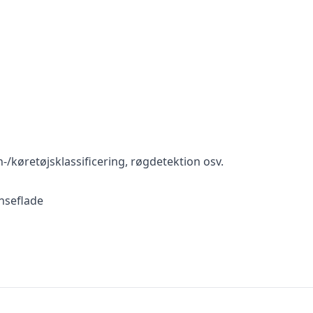
-/køretøjsklassificering, røgdetektion osv.
nseflade