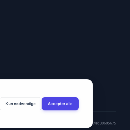
Kun nødvendige
Accepter alle
CVR: 30605675