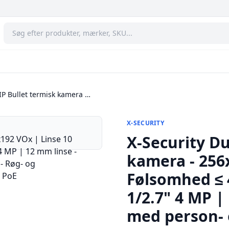
 IP Bullet termisk kamera …
X-SECURITY
X-Security Du
kamera - 256
Følsomhed ≤ 
1/2.7" 4 MP |
med person- o