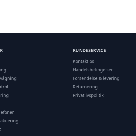
ER
KUNDESERVICE
Kontakt os
ing
Handelsbetingelser
rvågning
Forsendelse & levering
trol
Returnering
ring
Privatlivspolitik
lefoner
vakuering
t