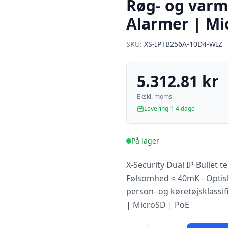
Røg- og varm
Alarmer | Mi
SKU:
XS-IPTB256A-10D4-WIZ
5.312.81 kr
Ekskl. moms
Levering 1-4 dage
På lager
X-Security Dual IP Bullet
Følsomhed ≤ 40mK - Optisk
person- og køretøjsklassif
| MicroSD | PoE