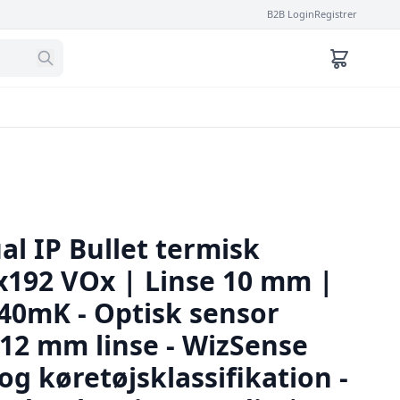
B2B Login
Registrer
al IP Bullet termisk
x192 VOx | Linse 10 mm |
40mK - Optisk sensor
 12 mm linse - WizSense
g køretøjsklassifikation -