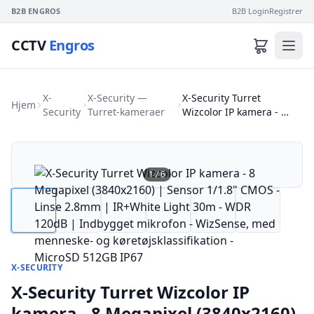
B2B ENGROS
B2B Login
Registrer
CCTV
Engros
X-
X-Security —
X-Security Turret
Hjem
Security
Turret-kameraer
Wizcolor IP kamera - …
1
/
6
X-SECURITY
X-Security Turret Wizcolor IP
kamera - 8 Megapixel (3840x2160)