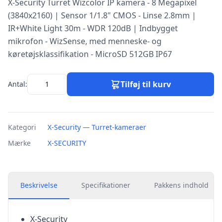
X-Security Turret Wizcolor IP kamera - 8 Megapixel
(3840x2160) | Sensor 1/1.8" CMOS - Linse 2.8mm |
IR+White Light 30m - WDR 120dB | Indbygget
mikrofon - WizSense, med menneske- og
køretøjsklassifikation - MicroSD 512GB IP67
Tilføj til kurv
Antal:
Kategori
X-Security — Turret-kameraer
Mærke
X-SECURITY
Beskrivelse
Specifikationer
Pakkens indhold
X-Security