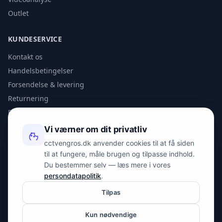
Outlet
KUNDESERVICE
Kontakt os
Handelsbetingelser
Forsendelse & levering
Returnering
Privatlivspolitik
Vi værner om dit privatliv
KONTAKT
cctvengros.dk anvender cookies til at få siden
til at fungere, måle brugen og tilpasse indhold.
info@spyman.dk
Du bestemmer selv — læs mere i vores
+45 70 22 30 41
persondatapolitik
.
Peter Bangs Vej 153, 2000 Frederiksberg
Tilpas
Kun nødvendige