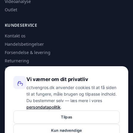
Videoanalyse
Outlet
KUNDESERVICE
Kontakt os
Handelsbetingelser
Forsendelse & levering
Returnering
Privatlivspolitik
Vi værner om dit privatliv
KONTAKT
cctvengros.dk anvender cookies til at få siden
til at fungere, måle brugen og tilpasse indhold.
info@spyman.dk
Du bestemmer selv — læs mere i vores
+45 70 22 30 41
persondatapolitik
.
Peter Bangs Vej 153, 2000 Frederiksberg
Tilpas
Kun nødvendige