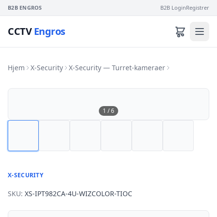
B2B ENGROS
B2B Login
Registrer
CCTV
Engros
Hjem
X-Security
X-Security — Turret-kameraer
1
/
6
X-SECURITY
SKU:
XS-IPT982CA-4U-WIZCOLOR-TIOC