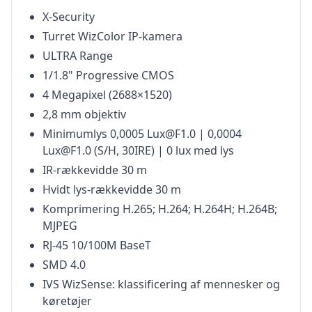
X-Security
Turret WizColor IP-kamera
ULTRA Range
1/1.8" Progressive CMOS
4 Megapixel (2688×1520)
2,8 mm objektiv
Minimumlys 0,0005 Lux@F1.0 | 0,0004
Lux@F1.0 (S/H, 30IRE) | 0 lux med lys
IR-rækkevidde 30 m
Hvidt lys-rækkevidde 30 m
Komprimering H.265; H.264; H.264H; H.264B;
MJPEG
RJ-45 10/100M BaseT
SMD 4.0
IVS WizSense: klassificering af mennesker og
køretøjer