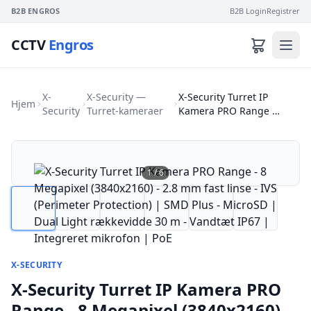
B2B ENGROS
B2B Login
Registrer
CCTV
Engros
X-
X-Security —
X-Security Turret IP
Hjem
Security
Turret-kameraer
Kamera PRO Range …
1
/
6
X-SECURITY
X-Security Turret IP Kamera PRO
Range - 8 Megapixel (3840x2160) -