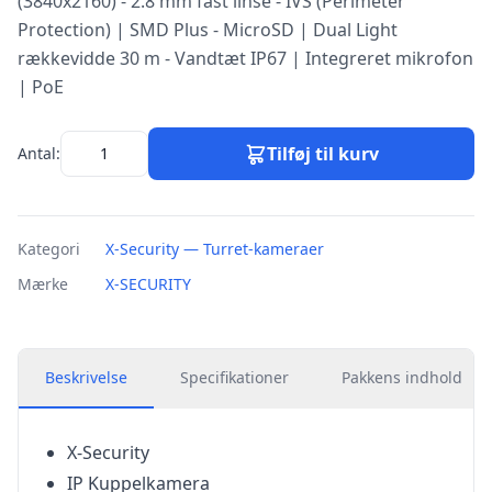
(3840x2160) - 2.8 mm fast linse - IVS (Perimeter
Protection) | SMD Plus - MicroSD | Dual Light
rækkevidde 30 m - Vandtæt IP67 | Integreret mikrofon
| PoE
Tilføj til kurv
Antal:
Kategori
X-Security — Turret-kameraer
Mærke
X-SECURITY
Beskrivelse
Specifikationer
Pakkens indhold
X-Security
IP Kuppelkamera