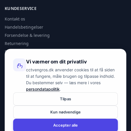
KUNDESERVICE
Kontakt os
Handelsbetingelser
Forsendelse & levering
Returnering
Privatlivspolitik
Vi værner om dit privatliv
KONTAKT
cctvengros.dk anvender cookies til at få siden
til at fungere, måle brugen og tilpasse indhold.
info@spyman.dk
Du bestemmer selv — læs mere i vores
+45 70 22 30 41
persondatapolitik
.
Peter Bangs Vej 153, 2000 Frederiksberg
Tilpas
Kun nødvendige
© 2026 cctvengros.dk — En del af Spyman.dk. Alle rettigheder
forbeholdes.
Accepter alle