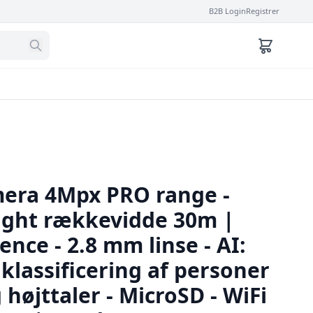
B2B Login
Registrer
mera 4Mpx PRO range -
ight rækkevidde 30m |
ence - 2.8 mm linse - AI:
klassificering af personer
 højttaler - MicroSD - WiFi