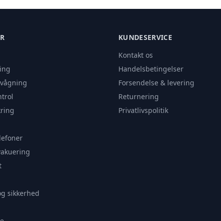
ER
KUNDESERVICE
Kontakt os
ing
Handelsbetingelser
rvågning
Forsendelse & levering
trol
Returnering
ring
Privatlivspolitik
lefoner
vakuering
t
og sikkerhed
e