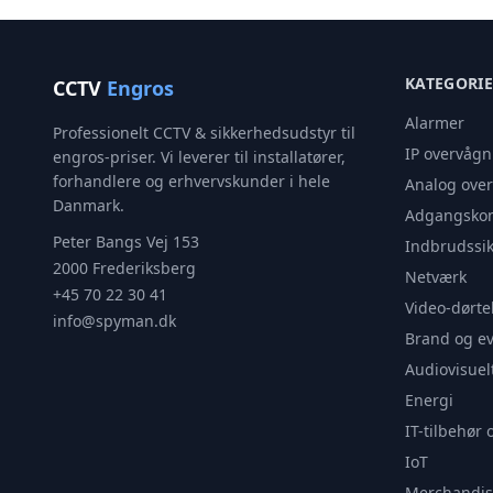
KATEGORI
CCTV
Engros
Alarmer
Professionelt CCTV & sikkerhedsudstyr til
IP overvågn
engros-priser. Vi leverer til installatører,
forhandlere og erhvervskunder i hele
Analog ove
Danmark.
Adgangskon
Peter Bangs Vej 153
Indbrudssik
2000 Frederiksberg
Netværk
+45 70 22 30 41
Video-dørte
info@spyman.dk
Brand og e
Audiovisuel
Energi
IT-tilbehør 
IoT
Merchandis