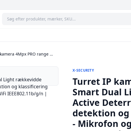
P kamera 4Mpx PRO range …
X-SECURITY
Turret IP ka
Smart Dual L
Active Deterr
detektion og 
- Mikrofon og