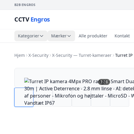
B2B ENGROS
CCTV
Engros
Kategorier
Mærker
Alle produkter
Kontakt
Hjem
X-Security
X-Security — Turret-kameraer
Turret I
1
/
6