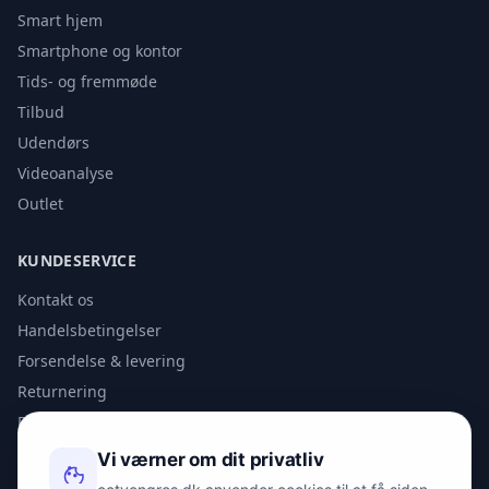
Smart hjem
Smartphone og kontor
Tids- og fremmøde
Tilbud
Udendørs
Videoanalyse
Outlet
KUNDESERVICE
Kontakt os
Handelsbetingelser
Forsendelse & levering
Returnering
Privatlivspolitik
Vi værner om dit privatliv
KONTAKT