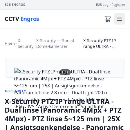
B2B ENGROS
B2B Login
Registrer
CCTV
Engros
X-
X-Security — Speed
X-Security PTZ IP
Hjem
Security
Dome-kameraer
range ULTRA - …
1
/
1
X-SECURITY
X-Security PTZ IP range ULTRA -
Dual linse (Panoramic 4Mpx + PTZ
4Mpx) - PTZ linse 5~125 mm | 25X
| Ansigtsgenkendelse - Panoramic