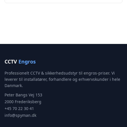
CCTV
Engros
Professionelt CCTV & sikkerhedsudstyr til engros-priser. Vi
leverer til installatører, forhandlere og erhvervskunder i hele
Danmark.
Peter Bangs Vej 153
2000 Frederiksberg
+45 70 22 30 41
info@spyman.dk