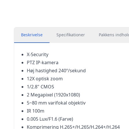
Beskrivelse
Specifikationer
Pakkens indhol
X-Security
PTZ IP-kamera
Høj hastighed 240º/sekund
12X optisk zoom
1/2.8" CMOS
2 Megapixel (1920x1080)
5~80 mm varifokal objektiv
IR 100m
0.005 Lux/F1.6 (Farve)
Komprimering H.265+/H.265/H.264+/H.264