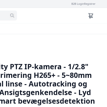
B2B Login
Registrer
ty PTZ IP-kamera - 1/2.8"
rimering H265+ - 5~80mm
al linse - Autotracking og
 Ansigtsgenkendelse - Lyd
Smart bevægelsesdetektion