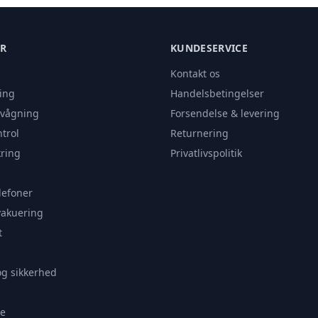
ER
KUNDESERVICE
Kontakt os
ing
Handelsbetingelser
rvågning
Forsendelse & levering
trol
Returnering
ring
Privatlivspolitik
lefoner
vakuering
t
og sikkerhed
e