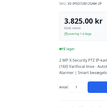
SKU:
XS-IPSD72B12SAW-2P
3.825.00 kr
Ekskl. moms
Levering 1-4 dage
På lager
2 MP X-Security PTZ IP-k
(16X) Varifocal linse - Au
Alarmer | Smart bevægels
Antal: