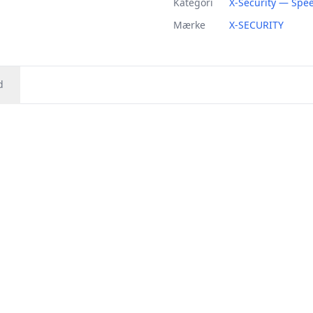
Kategori
X-Security — Sp
Mærke
X-SECURITY
d