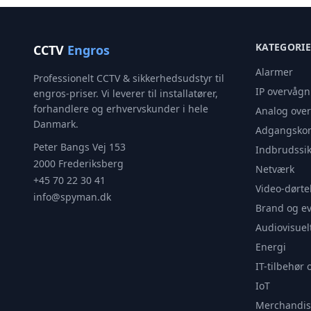
KATEGORI
CCTV
Engros
Alarmer
Professionelt CCTV & sikkerhedsudstyr til
IP overvågn
engros-priser. Vi leverer til installatører,
forhandlere og erhvervskunder i hele
Analog ove
Danmark.
Adgangskon
Peter Bangs Vej 153
Indbrudssik
2000 Frederiksberg
Netværk
+45 70 22 30 41
Video-dørte
info@spyman.dk
Brand og e
Audiovisuel
Energi
IT-tilbehør 
IoT
Merchandis