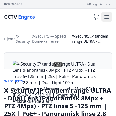
B2B ENGROS
B2B Login
Registrer
CCTV
Engros
X-
X-Security — Speed
X-Security IP tandem
Hjem
Security
Dome-kameraer
range ULTRA - …
1
/
1
X-SECURITY
X-Security IP tandem range ULTRA
- Dual Lens (Panoramisk 8Mpx +
PTZ 4Mpx) - PTZ linse 5~125 mm |
25X | PoE+ - Panoramisk linse 2.8