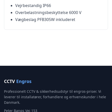
Vejrbestandig IP66
Overbelastningsbeskyttelse 6000 V
Vægbeslag PFB305W inkluderet
CCTV
Engros
Professionelt CCTV & sikkerhedsudstyr til engros-priser. Vi
leverer til installatører, forhandlere og erhvervskunder i hele
Danmark.
Peter Bangs Vej 153