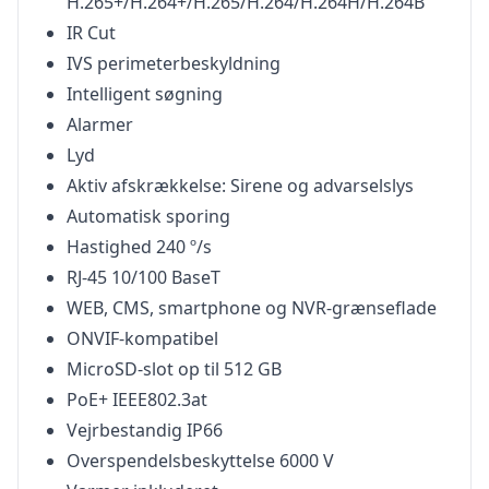
H.265+/H.264+/H.265/H.264/H.264H/H.264B
IR Cut
IVS perimeterbeskyldning
Intelligent søgning
Alarmer
Lyd
Aktiv afskrækkelse: Sirene og advarselslys
Automatisk sporing
Hastighed 240 º/s
RJ-45 10/100 BaseT
WEB, CMS, smartphone og NVR-grænseflade
ONVIF-kompatibel
MicroSD-slot op til 512 GB
PoE+ IEEE802.3at
Vejrbestandig IP66
Overspendelsbeskyttelse 6000 V