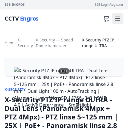
B2B ENGROS
B2B Login
Registrer
CCTV
Engros
X-
X-Security — Speed
X-Security PTZ IP
Hjem
Security
Dome-kameraer
range ULTRA - …
1
/
1
X-SECURITY
X-Security PTZ IP range ULTRA -
Dual Lens (Panoramisk 4Mpx +
PTZ 4Mpx) - PTZ linse 5~125 mm |
25X | PoE+ - Panoramisk linse 2.8