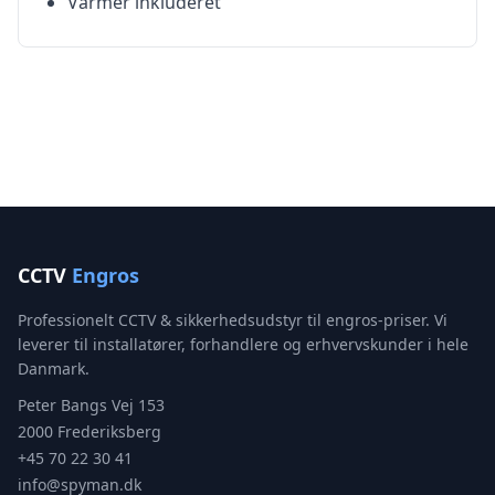
Varmer inkluderet
CCTV
Engros
Professionelt CCTV & sikkerhedsudstyr til engros-priser. Vi
leverer til installatører, forhandlere og erhvervskunder i hele
Danmark.
Peter Bangs Vej 153
2000 Frederiksberg
+45 70 22 30 41
info@spyman.dk