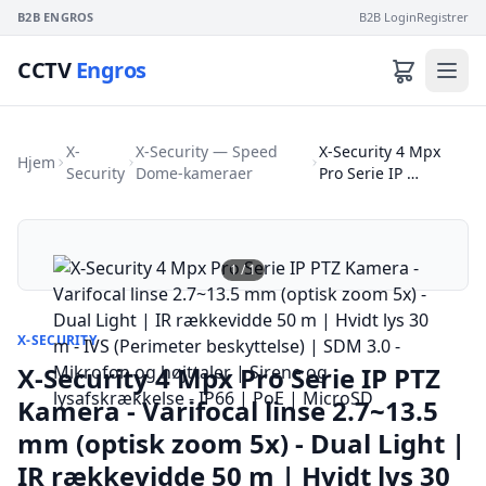
B2B ENGROS
B2B Login
Registrer
CCTV
Engros
X-
X-Security — Speed
X-Security 4 Mpx
Hjem
Security
Dome-kameraer
Pro Serie IP …
1
/
1
X-SECURITY
X-Security 4 Mpx Pro Serie IP PTZ
Kamera - Varifocal linse 2.7~13.5
mm (optisk zoom 5x) - Dual Light |
IR rækkevidde 50 m | Hvidt lys 30