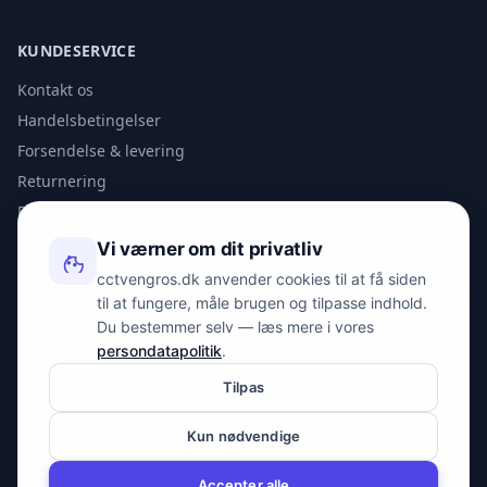
KUNDESERVICE
Kontakt os
Handelsbetingelser
Forsendelse & levering
Returnering
Privatlivspolitik
Vi værner om dit privatliv
KONTAKT
cctvengros.dk anvender cookies til at få siden
til at fungere, måle brugen og tilpasse indhold.
info@spyman.dk
Du bestemmer selv — læs mere i vores
+45 70 22 30 41
persondatapolitik
.
Peter Bangs Vej 153, 2000 Frederiksberg
Tilpas
Kun nødvendige
© 2026 cctvengros.dk — En del af Spyman.dk. Alle rettigheder
forbeholdes.
Accepter alle