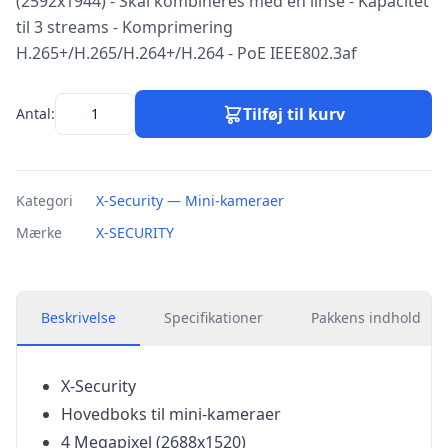
(2592x1944) - Skal kombineres med en linse - Kapacitet
til 3 streams - Komprimering
H.265+/H.265/H.264+/H.264 - PoE IEEE802.3af
Tilføj til kurv
Antal:
Kategori
X-Security — Mini-kameraer
Mærke
X-SECURITY
Beskrivelse
Specifikationer
Pakkens indhold
X-Security
Hovedboks til mini-kameraer
4 Megapixel (2688x1520)