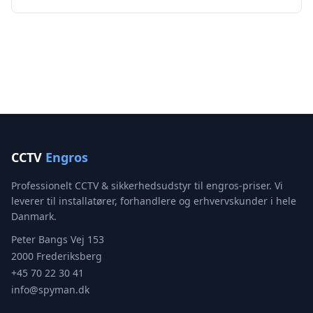
CCTV
Engros
Professionelt CCTV & sikkerhedsudstyr til engros-priser. Vi
leverer til installatører, forhandlere og erhvervskunder i hele
Danmark.
Peter Bangs Vej 153
2000 Frederiksberg
+45 70 22 30 41
info@spyman.dk