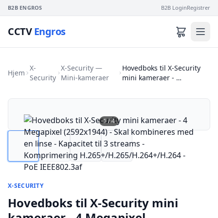
B2B ENGROS
B2B Login
Registrer
CCTV
Engros
X-
X-Security —
Hovedboks til X-Security
Hjem
Security
Mini-kameraer
mini kameraer - …
1
/
4
X-SECURITY
Hovedboks til X-Security mini
kameraer - 4 Megapixel