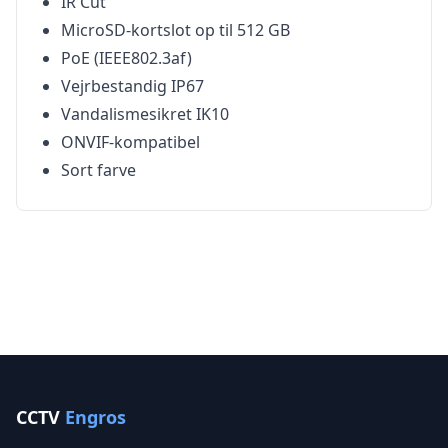
IR Cut
MicroSD-kortslot op til 512 GB
PoE (IEEE802.3af)
Vejrbestandig IP67
Vandalismesikret IK10
ONVIF-kompatibel
Sort farve
CCTV
Engros