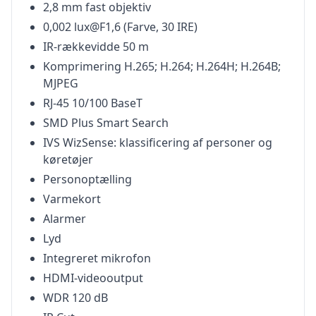
2,8 mm fast objektiv
0,002 lux@F1,6 (Farve, 30 IRE)
IR-rækkevidde 50 m
Komprimering H.265; H.264; H.264H; H.264B;
MJPEG
RJ-45 10/100 BaseT
SMD Plus Smart Search
IVS WizSense: klassificering af personer og
køretøjer
Personoptælling
Varmekort
Alarmer
Lyd
Integreret mikrofon
HDMI-videooutput
WDR 120 dB