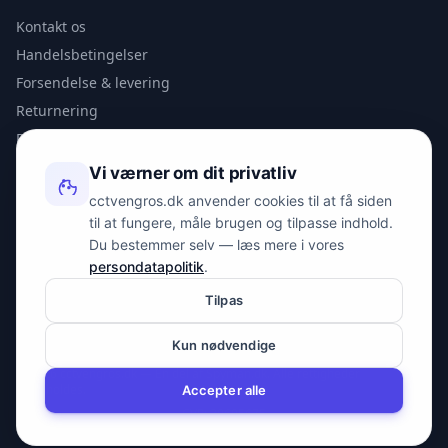
Kontakt os
Handelsbetingelser
Forsendelse & levering
Returnering
Privatlivspolitik
Vi værner om dit privatliv
KONTAKT
cctvengros.dk anvender cookies til at få siden
til at fungere, måle brugen og tilpasse indhold.
info@spyman.dk
Du bestemmer selv — læs mere i vores
+45 70 22 30 41
persondatapolitik
.
Peter Bangs Vej 153, 2000 Frederiksberg
Tilpas
Kun nødvendige
© 2026 cctvengros.dk — En del af Spyman.dk. Alle rettigheder
forbeholdes.
Accepter alle
CVR: 30605675