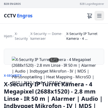
B2B ENGROS
B2B Login
Registrer
CCTV
Engros
X-
X-Security — Dome-
X-Security IP Turret
Hjem
Security
kameraer
Kamera - 4 …
1
/
1
X-SECURITY
X-Security IP Turret Kamera - 4
Megapixel (2688x1520) - 2.8 mm
Linse - IR 50 m | Alarmer | Audio |
Indbygget Mikrofon - IV | MDS |