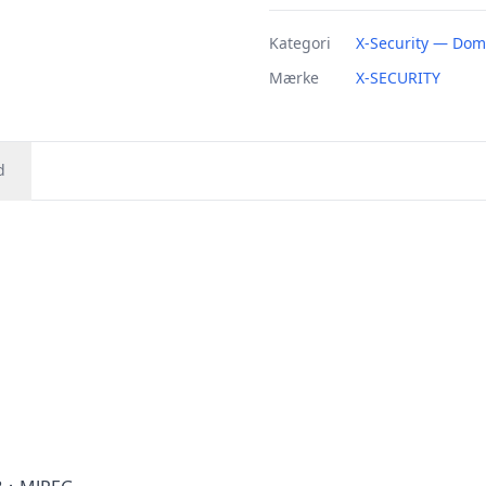
Kategori
X-Security — Do
Mærke
X-SECURITY
d