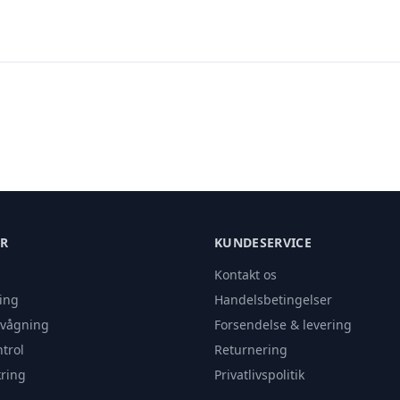
ER
KUNDESERVICE
Kontakt os
ing
Handelsbetingelser
rvågning
Forsendelse & levering
trol
Returnering
ring
Privatlivspolitik