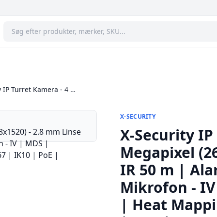
y IP Turret Kamera - 4 …
X-SECURITY
X-Security IP
Megapixel (26
IR 50 m | Al
Mikrofon - I
| Heat Mappin