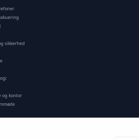
lefoner
vakuering
t
og sikkerhed
e
ogi
 og kontor
remmøde
se