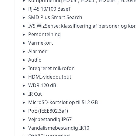
Komprimering H.265；H.264；H.264H；H.26
RJ-45 10/100 BaseT
SMD Plus Smart Search
IVS WizSense: klassificering af personer og kør
Persontelning
Varmekort
Alarmer
Audio
Integreret mikrofon
HDMI-videooutput
WDR 120 dB
IR Cut
MicroSD-kortslot op til 512 GB
PoE (IEEE802.3af)
Vejrbestandig IP67
Vandalismebestandig IK10