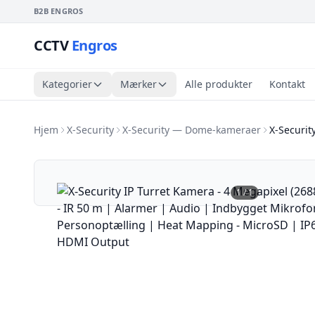
B2B ENGROS
CCTV
Engros
Kategorier
Mærker
Alle produkter
Kontakt
Hjem
X-Security
X-Security — Dome-kameraer
X-Securit
1
/
1