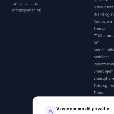
+45 70 22 30 41
Video-dørte
info@spyman.dk
Brand og e
Audiovisuel
Energi
IT-tilbehør 
IoT
Merchandis
Mobilitet
Robotteknol
Smart hjem
Smartphone
Tids- og f
Tilbud
Udendørs
Videoanaly
Vi værner om dit privatliv
Outlet