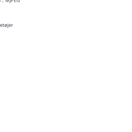
4B；MJPEG
etøjer