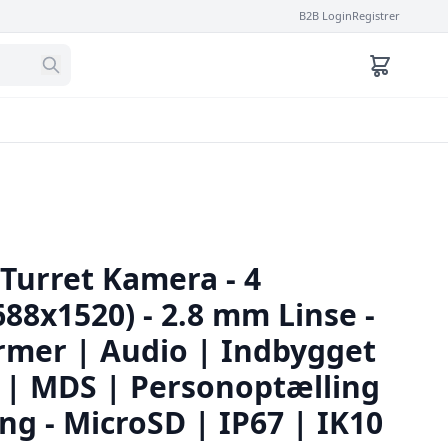
B2B Login
Registrer
 Turret Kamera - 4
88x1520) - 2.8 mm Linse -
armer | Audio | Indbygget
V | MDS | Personoptælling
g - MicroSD | IP67 | IK10