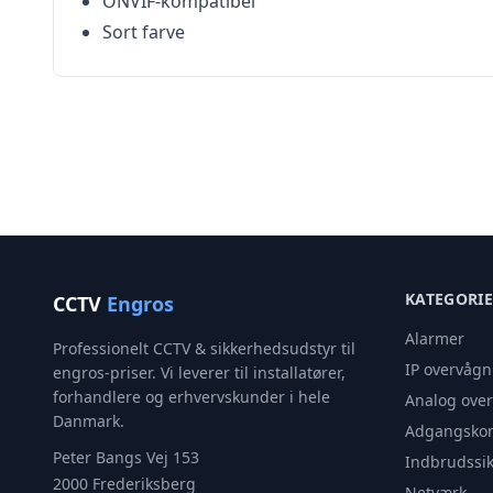
ONVIF-kompatibel
Sort farve
KATEGORI
CCTV
Engros
Alarmer
Professionelt CCTV & sikkerhedsudstyr til
IP overvågn
engros-priser. Vi leverer til installatører,
forhandlere og erhvervskunder i hele
Analog ove
Danmark.
Adgangskon
Peter Bangs Vej 153
Indbrudssik
2000 Frederiksberg
Netværk