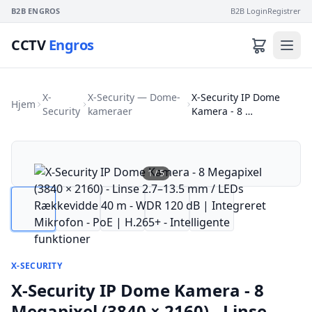
B2B ENGROS
B2B Login
Registrer
CCTV
Engros
X-
X-Security — Dome-
X-Security IP Dome
Hjem
Security
kameraer
Kamera - 8 …
1
/
5
X-SECURITY
X-Security IP Dome Kamera - 8
Megapixel (3840 × 2160) - Linse