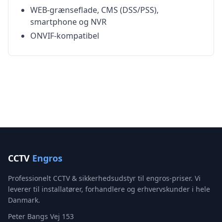
WEB-grænseflade, CMS (DSS/PSS),
smartphone og NVR
ONVIF-kompatibel
CCTV
Engros
Professionelt CCTV & sikkerhedsudstyr til engros-priser. Vi
leverer til installatører, forhandlere og erhvervskunder i hele
Danmark.
Peter Bangs Vej 153