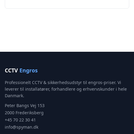
CCTV
Engros
Professionelt CCTV & sikkerhedsudstyr til engros-priser. Vi
leverer til installatører, forhandlere og erhvervskunder i hele
Danmark.
Peter Bangs Vej 153
2000 Frederiksberg
+45 70 22 30 41
info@spyman.dk