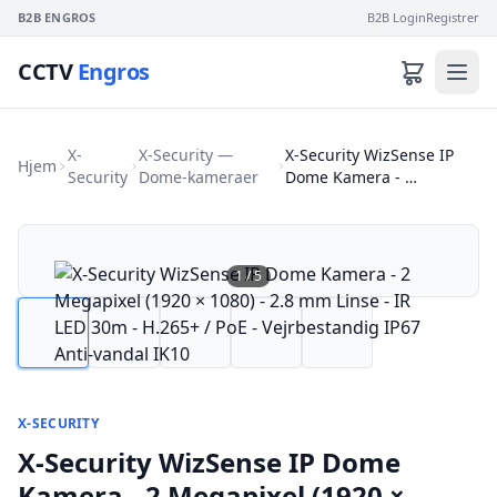
B2B ENGROS
B2B Login
Registrer
CCTV
Engros
X-
X-Security —
X-Security WizSense IP
Hjem
Security
Dome-kameraer
Dome Kamera - …
1
/
5
X-SECURITY
X-Security WizSense IP Dome
Kamera - 2 Megapixel (1920 ×