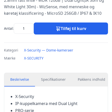
2.8mm fast linse - WDR 120dB | Dual Light(IR 30m og
White Light 30m) - WizSense, med menneske og
køretøj klassificering - MicroSD 256GB / IP67 & IK10
Tilføj til kurv
Antal:
Kategori
X-Security — Dome-kameraer
Mærke
X-SECURITY
Beskrivelse
Specifikationer
Pakkens indhold
X-Security
IP-kuppelkamera med Dual Light
PRO-serie