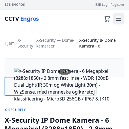
B2B ENGROS
B2B Login
Registrer
CCTV
Engros
X-
X-Security — Dome-
X-Security IP Dome
Hjem
Security
kameraer
Kamera - 6 …
1
/
5
X-SECURITY
X-Security IP Dome Kamera - 6
Megapixel (3288x1850) - 2.8mm