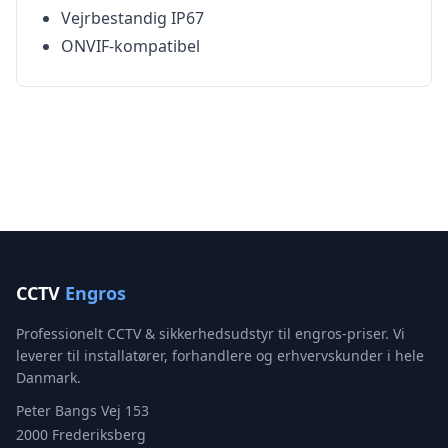
Vejrbestandig IP67
ONVIF-kompatibel
CCTV
Engros
Professionelt CCTV & sikkerhedsudstyr til engros-priser. Vi
leverer til installatører, forhandlere og erhvervskunder i hele
Danmark.
Peter Bangs Vej 153
2000 Frederiksberg